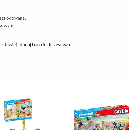
poszkodowana,
ękowym,
estawie) -
dodaj baterie do zestawu