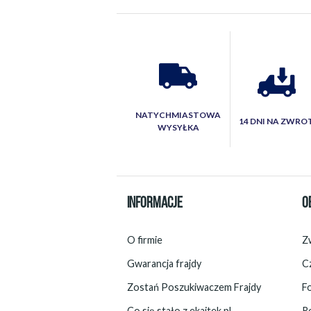
NATYCHMIASTOWA
14 DNI NA ZWRO
WYSYŁKA
INFORMACJE
O
O firmie
Zw
Gwarancja frajdy
C
Zostań Poszukiwaczem Frajdy
F
Co się stało z ekajtek.pl
R