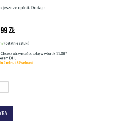
 jeszcze opinii. Dodaj ›
,99
ZŁ
ny
(ostatnie sztuki)
.
Chcesz otrzymać paczkę w
wtorek 11.08
?
ierem DHL
in 2 minut 57 sekund