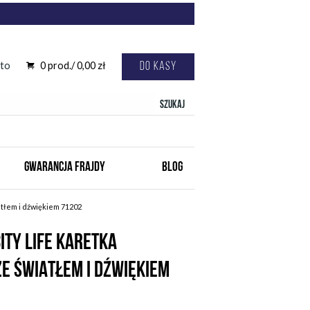
to
0
prod./
0,00
zł
Do kasy
Szukaj
GWARANCJA FRAJDY
BLOG
atłem i dźwiękiem 71202
ITY LIFE KARETKA
E ŚWIATŁEM I DŹWIĘKIEM