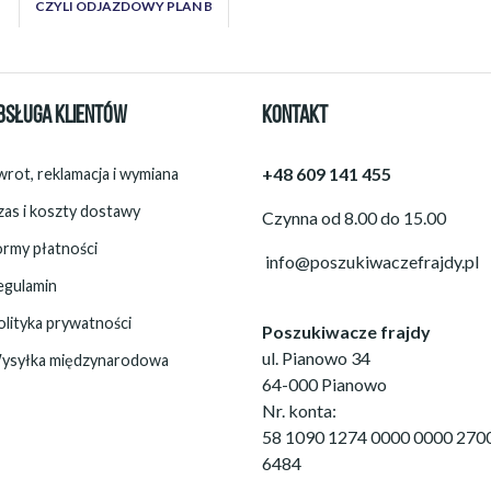
CZYLI ODJAZDOWY PLAN B
BSŁUGA KLIENTÓW
KONTAKT
+48 609 141 455
rot, reklamacja i wymiana
zas i koszty dostawy
Czynna od 8.00 do 15.00
ormy płatności
info@poszukiwaczefrajdy.pl
egulamin
olityka prywatności
Poszukiwacze frajdy
ul. Pianowo 34
ysyłka międzynarodowa
64-000 Pianowo
Nr. konta:
58 1090 1274 0000 0000 270
6484