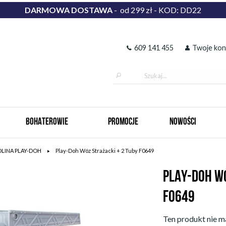
DARMOWA DOSTAWA
- od 299 zł - KOD: DD22
609 141 455
Twoje kon
BOHATEROWIE
PROMOCJE
NOWOŚCI
OLINA PLAY-DOH
Play-Doh Wóz Strażacki + 2 Tuby F0649
PLAY-DOH WÓ
F0649
Ten produkt nie ma