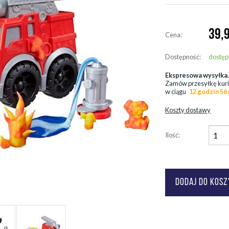
39,
Cena:
Dostępność:
dostęp
Ekspresowa wysyłka
Zamów przesyłkę kur
w ciągu
12 godzin 56
Koszty dostawy
Ilość: