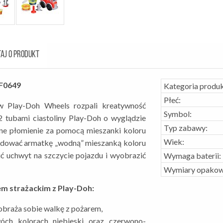
AJ O PRODUKT
 F0649
Kategoria produk
Płeć:
aw Play-Doh Wheels rozpali kreatywność
Symbol:
 tubami ciastoliny Play-Doh o wyglądzie
Typ zabawy:
ne płomienie za pomocą mieszanki koloru
Wiek:
ładować armatkę „wodną” mieszanką koloru
ć uchwyt na szczycie pojazdu i wyobrazić
Wymaga baterii:
Wymiary opakow
em strażackim z Play-Doh:
obraża sobie walkę z pożarem,
wóch kolorach niebieski oraz czerwono-