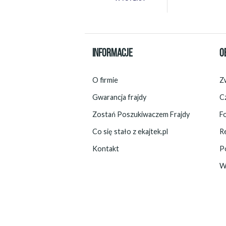
INFORMACJE
O
O firmie
Zw
Gwarancja frajdy
C
Zostań Poszukiwaczem Frajdy
F
Co się stało z ekajtek.pl
R
Kontakt
P
W