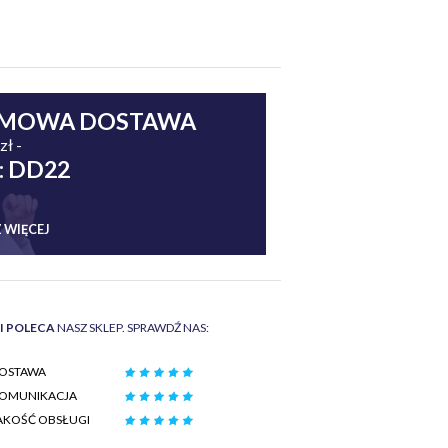
MOWA DOSTAWA
zł -
: DD22
 WIĘCEJ
II POLECA
NASZ SKLEP. SPRAWDŹ NAS:
OSTAWA
OMUNIKACJA
AKOŚĆ OBSŁUGI