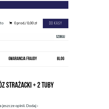
to
0
prod./
0,00
zł
Do kasy
Szukaj
GWARANCJA FRAJDY
BLOG
Z STRAŻACKI + 2 TUBY
 jeszcze opinii. Dodaj ›