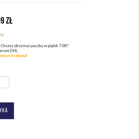
99
ZŁ
ny
.
Chcesz otrzymać paczkę w
piątek 7.08
?
ierem DHL
 minut 2 sekund