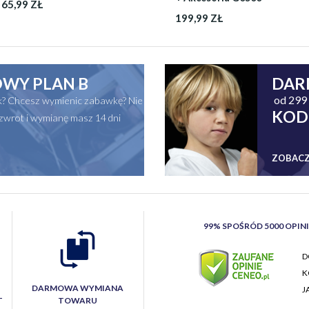
65,99 ZŁ
199,99 ZŁ
WY PLAN B
DAR
od 299 
ak? Chcesz wymienic zabawkę? Nie
KOD
zwrot i wymianę masz 14 dni
ZOBACZ
99% SPOŚRÓD 5000 OPIN
D
K
DARMOWA WYMIANA
J
T
TOWARU