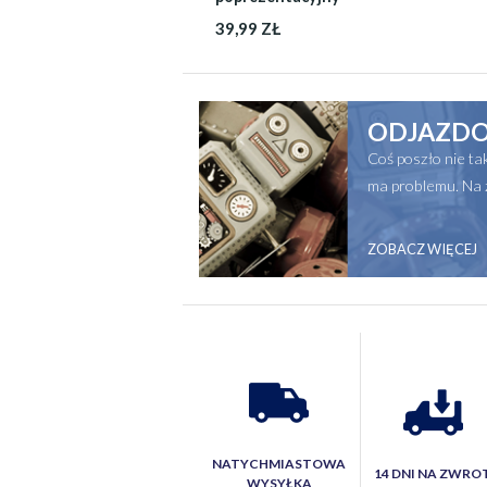
39,99 ZŁ
ODJAZDO
Coś poszło nie t
ma problemu. Na 
ZOBACZ WIĘCEJ
NATYCHMIASTOWA
14 DNI NA ZWRO
WYSYŁKA