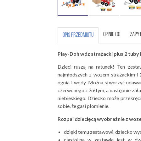
OPINIE (0)
ZAPYT
OPIS PRZEDMIOTU
Play-Doh wóz strażacki plus 2 tuby
Dzieci ruszą na ratunek! Ten zest
najmłodszych z wozem strażackim i 2
ognia i wody. Można stworzyć udawa
czerwonego z żółtym, a następnie za
niebieskiego. Dziecko może przekręci
sobie, że gasi płomienie.
Rozpal dziecięcą wyobraźnie z woz
dzięki temu zestawowi, dziecko wy
ciastolina w zestawie jest w d