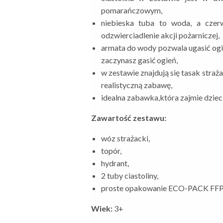
pomarańczowym,
niebieska tuba to woda, a czer
odzwierciadlenie akcji pożarniczej,
armata do wody pozwala ugasić ogie
zaczynasz gasić ogień,
w zestawie znajdują się tasak straża
realistyczną zabawę,
idealna zabawka,która zajmie dziec
Zawartość zestawu:
wóz strażacki,
topór,
hydrant,
2 tuby ciastoliny,
proste opakowanie ECO-PACK FFP n
Wiek:
3+