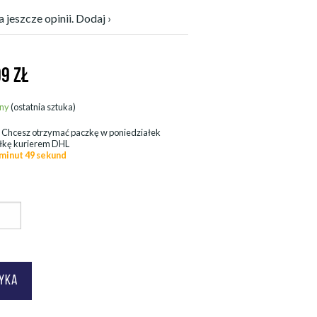
 jeszcze opinii. Dodaj ›
99
ZŁ
ny
(ostatnia sztuka)
.
Chcesz otrzymać paczkę w
poniedziałek
łkę kurierem DHL
 minut 48 sekund