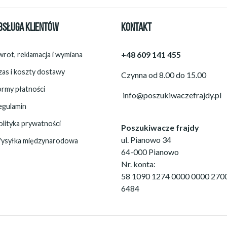
BSŁUGA KLIENTÓW
KONTAKT
+48 609 141 455
rot, reklamacja i wymiana
zas i koszty dostawy
Czynna od 8.00 do 15.00
ormy płatności
info@poszukiwaczefrajdy.pl
egulamin
olityka prywatności
Poszukiwacze frajdy
ul. Pianowo 34
ysyłka międzynarodowa
64-000 Pianowo
Nr. konta:
58 1090 1274 0000 0000 270
6484