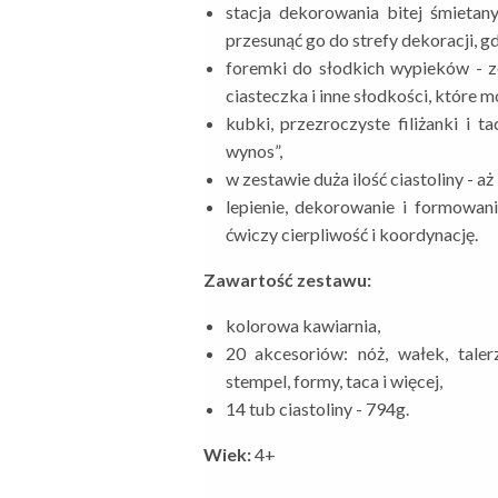
stacja dekorowania bitej śmietan
przesunąć go do strefy dekoracji, gd
foremki do słodkich wypieków - z
ciasteczka i inne słodkości, które 
kubki, przezroczyste filiżanki i 
wynos”,
w zestawie duża ilość ciastoliny - a
lepienie, dekorowanie i formowan
ćwiczy cierpliwość i koordynację.
Zawartość zestawu:
kolorowa kawiarnia,
20 akcesoriów: nóż, wałek, taler
stempel, formy, taca i więcej,
14 tub ciastoliny - 794g.
Wiek:
4+