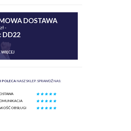
MOWA DOSTAWA
zł -
: DD22
 WIĘCEJ
II POLECA
NASZ SKLEP. SPRAWDŹ NAS:
OSTAWA
OMUNIKACJA
AKOŚĆ OBSŁUGI