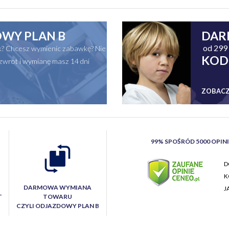
WY PLAN B
DAR
od 299 
ak? Chcesz wymienic zabawkę? Nie
KOD
zwrot i wymianę masz 14 dni
ZOBACZ
99% SPOŚRÓD 5000 OPIN
D
K
DARMOWA WYMIANA
J
T
TOWARU
CZYLI ODJAZDOWY PLAN B