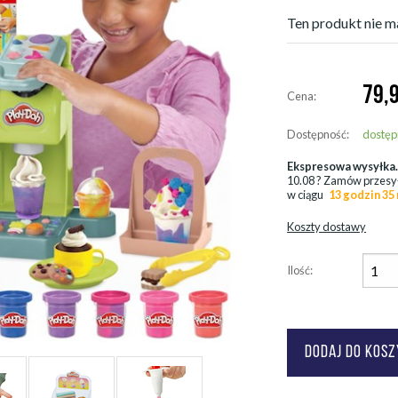
Ten produkt nie ma
79,
Cena:
Dostępność:
dostęp
Ekspresowa wysyłka
10.08
? Zamów przesy
w ciągu
13 godzin 35
Koszty dostawy
Ilość: