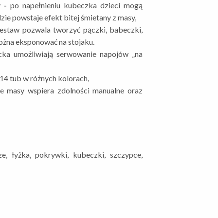
y
-
po napełnieniu kubeczka dzieci mogą
zie powstaje efekt bitej śmietany z masy,
estaw pozwala tworzyć pączki, babeczki,
można eksponować na stojaku.
tacka umożliwiają serwowanie napojów „na
ż 14 tub w różnych kolorach,
ie masy wspiera zdolności manualne oraz
ze, łyżka, pokrywki, kubeczki, szczypce,