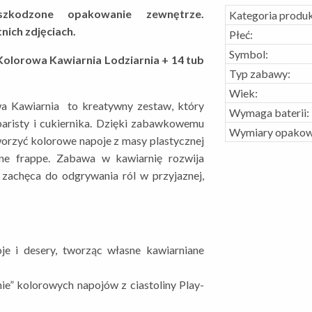
kodzone opakowanie zewnętrze.
Kategoria produk
nich zdjęciach.
Płeć:
Symbol:
Kolorowa Kawiarnia Lodziarnia + 14 tub
Typ zabawy:
Wiek:
a Kawiarnia to kreatywny zestaw, który
Wymaga baterii:
baristy i cukiernika. Dzięki zabawkowemu
Wymiary opakow
rzyć kolorowe napoje z masy plastycznej
yjne frappe. Zabawa w kawiarnię rozwija
 zachęca do odgrywania ról w przyjaznej,
e i desery, tworząc własne kawiarniane
ie” kolorowych napojów z ciastoliny Play-