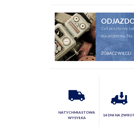
ODJAZDO
Coś poszło nie t
ma problemu. Na 
ZOBACZ WIĘCEJ
NATYCHMIASTOWA
14 DNI NA ZWRO
WYSYŁKA