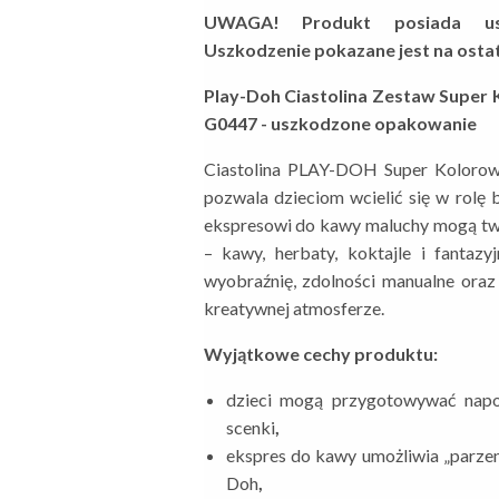
UWAGA! Produkt posiada usz
Uszkodzenie pokazane jest na ostat
Play-Doh Ciastolina Zestaw Super 
G0447 - uszkodzone opakowanie
Ciastolina PLAY-DOH Super Kolorow
pozwala dzieciom wcielić się w rolę 
ekspresowi do kawy maluchy mogą two
– kawy, herbaty, koktajle i fantaz
wyobraźnię, zdolności manualne oraz
kreatywnej atmosferze.
Wyjątkowe cechy produktu:
dzieci mogą przygotowywać napoj
scenki
,
ekspres do kawy umożliwia „parzen
Doh
,