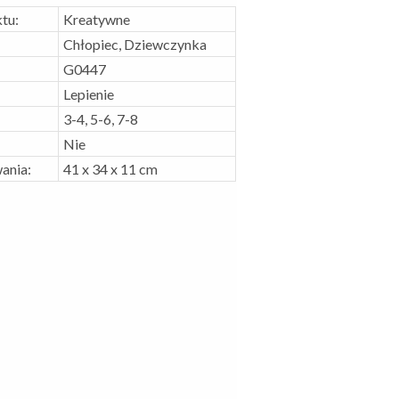
tu:
Kreatywne
Chłopiec, Dziewczynka
G0447
Lepienie
3-4, 5-6, 7-8
Nie
ania:
41 x 34 x 11 cm