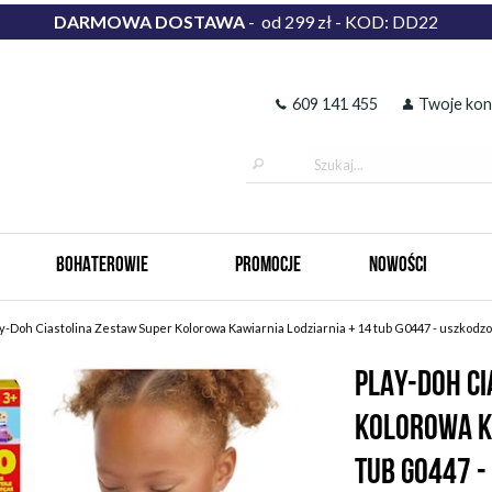
DARMOWA DOSTAWA
- od 299 zł - KOD: DD22
609 141 455
Twoje kon
BOHATEROWIE
PROMOCJE
NOWOŚCI
y-Doh Ciastolina Zestaw Super Kolorowa Kawiarnia Lodziarnia + 14 tub G0447 - uszkod
PLAY-DOH CI
KOLOROWA K
TUB G0447 