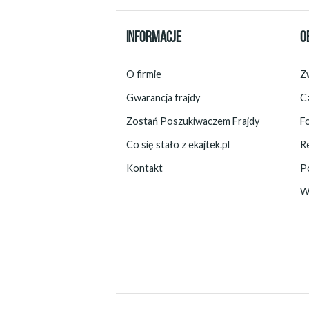
INFORMACJE
O
O firmie
Zw
Gwarancja frajdy
C
Zostań Poszukiwaczem Frajdy
F
Co się stało z ekajtek.pl
R
Kontakt
P
W