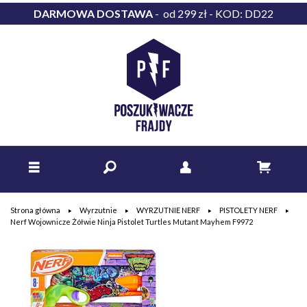
DARMOWA DOSTAWA
- od 299 zł - KOD: DD22
Strona główna
Wyrzutnie
WYRZUTNIE NERF
PISTOLETY NERF
Nerf Wojownicze Żółwie Ninja Pistolet Turtles Mutant Mayhem F9972