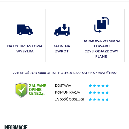
DARMOWA WYMIANA
NATYCHMIASTOWA
14 DNI NA
TOWARU
WYSYŁKA
ZWROT
CZYLI ODJAZDOWY
PLAN B
99% SPOŚRÓD 5000 OPINII POLECA
NASZ SKLEP. SPRAWDŹ NAS:
DOSTAWA
KOMUNIKACJA
JAKOŚĆ OBSŁUGI
INFORMACJE