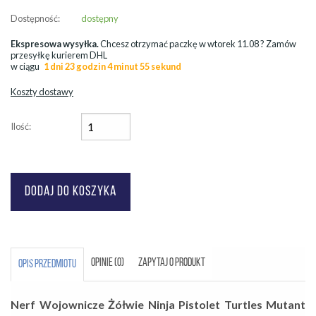
Dostępność:
dostępny
Ekspresowa wysyłka.
Chcesz otrzymać paczkę w
wtorek 11.08
? Zamów
przesyłkę kurierem DHL
w ciągu
1 dni 23 godzin 4 minut 53 sekund
Koszty dostawy
Ilość:
OPINIE (0)
ZAPYTAJ O PRODUKT
OPIS PRZEDMIOTU
Nerf Wojownicze Żółwie Ninja Pistolet Turtles Mutant