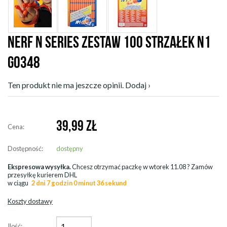
NERF N SERIES ZESTAW 100 STRZAŁEK N1
G0348
Ten produkt nie ma jeszcze opinii. Dodaj ›
39,99
ZŁ
Cena:
Dostępność:
dostępny
Ekspresowa wysyłka.
Chcesz otrzymać paczkę w
wtorek 11.08
? Zamów
przesyłkę kurierem DHL
w ciągu
2 dni 7 godzin 0 minut 34 sekund
Koszty dostawy
Ilość: