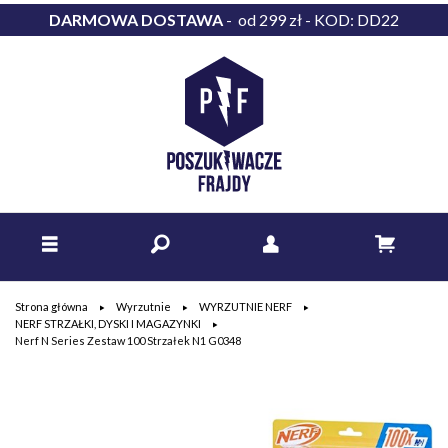
DARMOWA DOSTAWA
- od 299 zł - KOD: DD22
Strona główna
Wyrzutnie
WYRZUTNIE NERF
NERF STRZAŁKI, DYSKI I MAGAZYNKI
Nerf N Series Zestaw 100 Strzałek N1 G0348