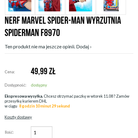
NERF MARVEL SPIDER-MAN WYRZUTNIA
SPIDERMAN F8970
Ten produkt nie ma jeszcze opinii. Dodaj ›
49,99
ZŁ
Cena:
Dostępność:
dostępny
Ekspresowa wysyłka.
Chcesz otrzymać paczkę w
wtorek 11.08
? Zamów
przesyłkę kurierem DHL
w ciągu
8 godzin 10 minut 28 sekund
Koszty dostawy
Ilość: