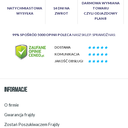
DARMOWA WYMIANA
NATYCHMIASTOWA
14 DNI NA
TOWARU
WYSYŁKA
ZWROT
CZYLI ODJAZDOWY
PLAN B
99% SPOŚRÓD 5000 OPINII POLECA
NASZ SKLEP. SPRAWDŹ NAS:
DOSTAWA
KOMUNIKACJA
JAKOŚĆ OBSŁUGI
INFORMACJE
O firmie
Gwarancja frajdy
Zostań Poszukiwaczem Frajdy