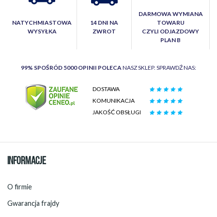
DARMOWA WYMIANA
NATYCHMIASTOWA
14 DNI NA
TOWARU
WYSYŁKA
ZWROT
CZYLI ODJAZDOWY
PLAN B
99% SPOŚRÓD 5000 OPINII POLECA
NASZ SKLEP. SPRAWDŹ NAS:
DOSTAWA
KOMUNIKACJA
JAKOŚĆ OBSŁUGI
INFORMACJE
O firmie
Gwarancja frajdy