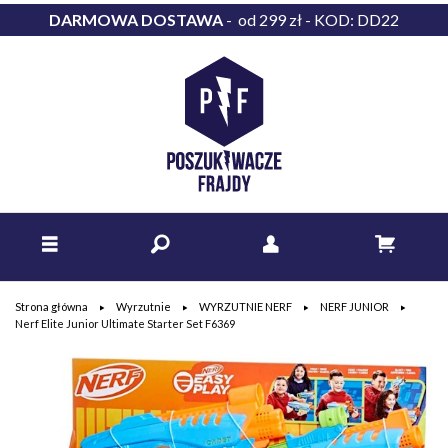
DARMOWA DOSTAWA
- od 299 zł - KOD: DD22
Strona główna
Wyrzutnie
WYRZUTNIE NERF
NERF JUNIOR
Nerf Elite Junior Ultimate Starter Set F6369