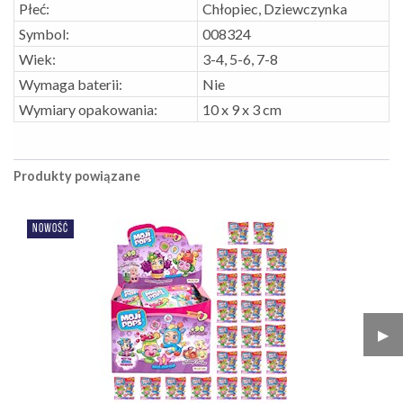
Płeć:
Chłopiec, Dziewczynka
Symbol:
008324
Wiek:
3-4, 5-6, 7-8
Wymaga baterii:
Nie
Wymiary opakowania:
10 x 9 x 3 cm
Produkty powiązane
NOWOŚĆ
▶︎