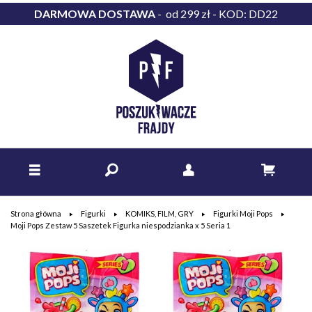
DARMOWA DOSTAWA
- od 299 zł - KOD: DD22
Strona główna
Figurki
KOMIKS, FILM, GRY
Figurki Moji Pops
Moji Pops Zestaw 5 Saszetek Figurka niespodzianka x 5 Seria 1