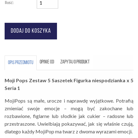
Ilość:
OPINIE (0)
ZAPYTAJ O PRODUKT
OPIS PRZEDMIOTU
Moji Pops Zestaw 5 Saszetek Figurka niespodzianka x 5
Seria 1
MojiPops są małe, urocze i naprawdę wyjątkowe. Potrafią
zmieniać swoje emocje – mogą być zakochane lub
rozbawione, figlarne lub słodkie jak cukier – radosne lub
przestraszone. Uwielbiają pokazywać, jak się właśnie czują,
dlatego każdy MojiPop ma twarz z dwoma wyrazami emocji.