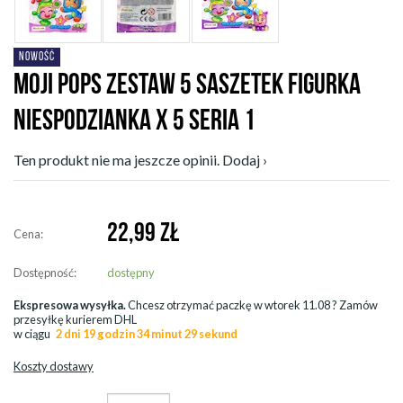
NOWOŚĆ
MOJI POPS ZESTAW 5 SASZETEK FIGURKA
NIESPODZIANKA X 5 SERIA 1
Ten produkt nie ma jeszcze opinii. Dodaj ›
22,99
ZŁ
Cena:
Dostępność:
dostępny
Ekspresowa wysyłka.
Chcesz otrzymać paczkę w
wtorek 11.08
? Zamów
przesyłkę kurierem DHL
w ciągu
2 dni 19 godzin 34 minut 29 sekund
Koszty dostawy