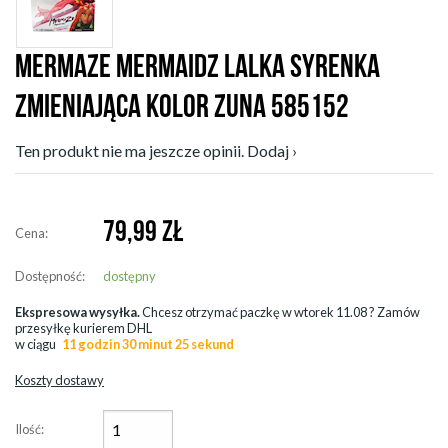
MERMAZE MERMAIDZ LALKA SYRENKA
ZMIENIAJĄCA KOLOR ZUNA 585152
Ten produkt nie ma jeszcze opinii. Dodaj ›
79,99
ZŁ
Cena:
Dostępność:
dostępny
Ekspresowa wysyłka.
Chcesz otrzymać paczkę w
wtorek 11.08
? Zamów
przesyłkę kurierem DHL
w ciągu
11 godzin 30 minut 24 sekund
Koszty dostawy
Ilość: