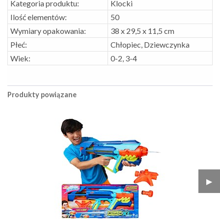
Kategoria produktu:
Klocki
Ilość elementów:
50
Wymiary opakowania:
38 x 29,5 x 11,5 cm
Płeć:
Chłopiec, Dziewczynka
Wiek:
0-2, 3-4
Produkty powiązane
▶︎