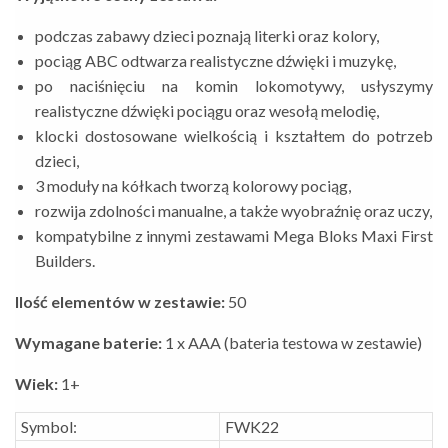
podczas zabawy dzieci poznają literki oraz kolory,
pociąg ABC odtwarza realistyczne dźwięki i muzykę,
po naciśnięciu na komin lokomotywy, usłyszymy
realistyczne dźwięki pociągu oraz wesołą melodię,
klocki dostosowane wielkością i kształtem do potrzeb
dzieci,
3 moduły na kółkach tworzą kolorowy pociąg,
rozwija zdolności manualne, a także wyobraźnię oraz uczy,
kompatybilne z innymi zestawami Mega Bloks Maxi First
Builders.
Ilość elementów w zestawie:
50
Wymagane baterie:
1 x AAA (bateria testowa w zestawie)
Wiek:
1+
Symbol:
FWK22