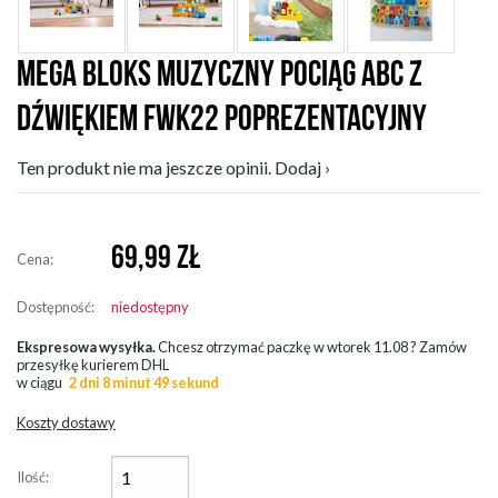
MEGA BLOKS MUZYCZNY POCIĄG ABC Z
DŹWIĘKIEM FWK22 POPREZENTACYJNY
Ten produkt nie ma jeszcze opinii. Dodaj ›
69,99
ZŁ
Cena:
Dostępność:
niedostępny
Ekspresowa wysyłka.
Chcesz otrzymać paczkę w
wtorek 11.08
? Zamów
przesyłkę kurierem DHL
w ciągu
2 dni 8 minut 49 sekund
Koszty dostawy
Ilość: