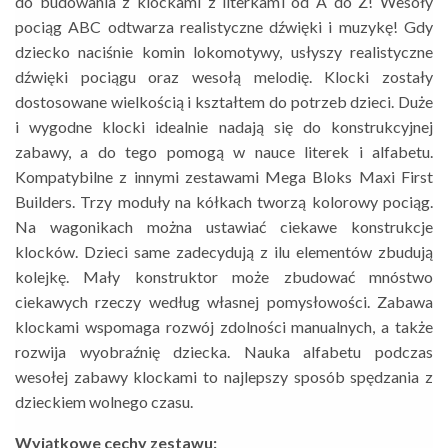
do budowania z klockami z literkami od A do Z! Wesoły
pociąg ABC odtwarza realistyczne dźwięki i muzykę! Gdy
dziecko naciśnie komin lokomotywy, usłyszy realistyczne
dźwięki pociągu oraz wesołą melodię. Klocki zostały
dostosowane wielkością i kształtem do potrzeb dzieci. Duże
i wygodne klocki idealnie nadają się do konstrukcyjnej
zabawy, a do tego pomogą w nauce literek i alfabetu.
Kompatybilne z innymi zestawami Mega Bloks Maxi First
Builders. Trzy moduły na kółkach tworzą kolorowy pociąg.
Na wagonikach można ustawiać ciekawe konstrukcje
klocków. Dzieci same zadecydują z ilu elementów zbudują
kolejkę. Mały konstruktor może zbudować mnóstwo
ciekawych rzeczy według własnej pomysłowości. Zabawa
klockami wspomaga rozwój zdolności manualnych, a także
rozwija wyobraźnię dziecka. Nauka alfabetu podczas
wesołej zabawy klockami to najlepszy sposób spędzania z
dzieckiem wolnego czasu.
Wyjątkowe cechy zestawu: