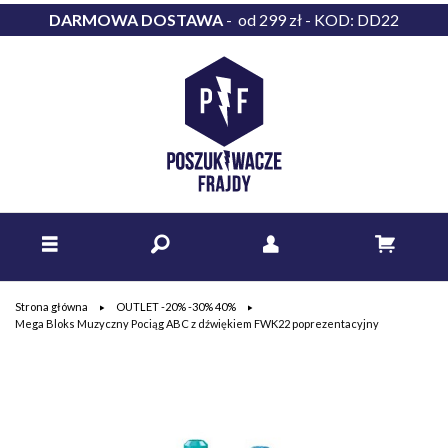
DARMOWA DOSTAWA
- od 299 zł - KOD: DD22
Strona główna
OUTLET -20% -30% 40%
Mega Bloks Muzyczny Pociąg ABC z dźwiękiem FWK22 poprezentacyjny