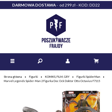
DARMOWA DOSTAWA
- od 299 zł - KOD: DD22
Strona główna
Figurki
KOMIKS, FILM, GRY
Figurki SpiderMan
Marvel Legends Spider-Man 2 Figurka Doc Ock Doktor Otto Octavius F7115