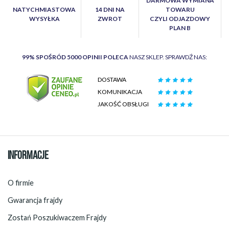
DARMOWA WYMIANA
NATYCHMIASTOWA
14 DNI NA
TOWARU
WYSYŁKA
ZWROT
CZYLI ODJAZDOWY
PLAN B
99% SPOŚRÓD 5000 OPINII POLECA
NASZ SKLEP. SPRAWDŹ NAS:
DOSTAWA
KOMUNIKACJA
JAKOŚĆ OBSŁUGI
INFORMACJE
O firmie
Gwarancja frajdy
Zostań Poszukiwaczem Frajdy