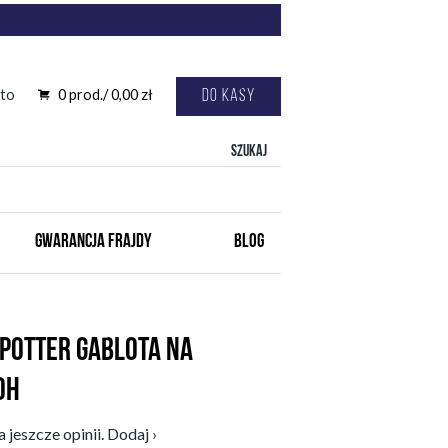
to
0
prod./
0,00
zł
Do kasy
Szukaj
GWARANCJA FRAJDY
BLOG
 POTTER GABLOTA NA
0H
 jeszcze opinii. Dodaj ›