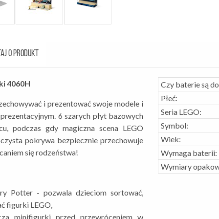
AJ O PRODUKT
ki 4060H
Czy baterie są d
Płeć:
echowywać i prezentować swoje modele i
Seria LEGO:
 prezentacyjnym. 6 szarych płyt bazowych
Symbol:
scu, podczas gdy magiczna scena LEGO
Wiek:
oczysta pokrywa bezpiecznie przechowuje
ącaniem się rodzeństwa!
Wymaga baterii:
Wymiary opakow
ry Potter - pozwala dzieciom sortować,
ć figurki LEGO,
za minifigurki przed przewróceniem w