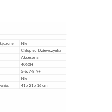
ołączone:
Nie
Chłopiec, Dziewczynka
Akcesoria
4060H
5-6, 7-8, 9+
Nie
ania:
41 x 21 x 16 cm