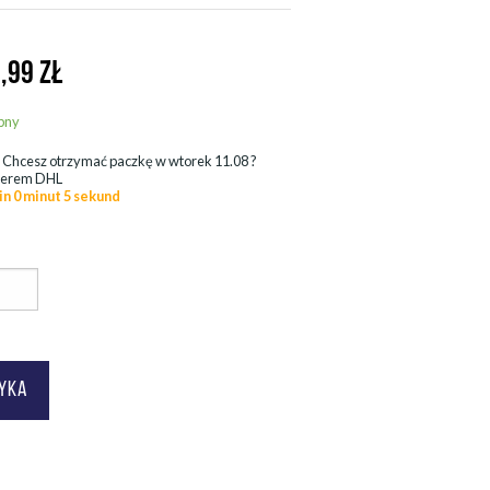
,99
ZŁ
pny
.
Chcesz otrzymać paczkę w
wtorek 11.08
?
ierem DHL
in 0 minut 3 sekund