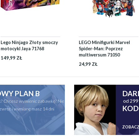
Lego Ninjago Złoty smoczy
LEGO Minifigurki Marvel
motocykl Jaya 71768
Spider-Man: Poprzez
multiwersum 71050
149,99 ZŁ
24,99 ZŁ
WY PLAN B
DAR
od 299 
ak? Chcesz wymienic zabawkę? Nie
KOD
zwrot i wymianę masz 14 dni
ZOBACZ