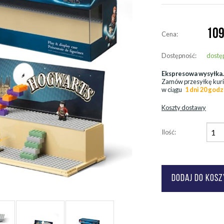
109
Cena:
Dostępność:
dostę
Ekspresowa wysyłka
Zamów przesyłkę kur
w ciągu
1 dni 20 godz
Koszty dostawy
Ilość: