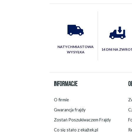
NATYCHMIASTOWA
14 DNI NA ZWRO
WYSYŁKA
INFORMACJE
O
O firmie
Zw
Gwarancja frajdy
C
Zostań Poszukiwaczem Frajdy
F
Co się stało z ekajtek.pl
R