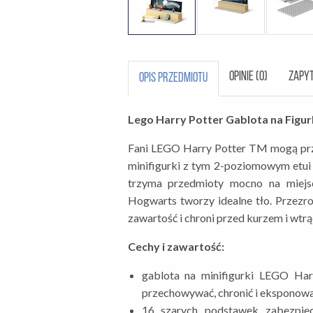
OPINIE (0)
ZAPYT
OPIS PRZEDMIOTU
Lego Harry Potter Gablota na Figur
Fani LEGO Harry Potter TM mogą prz
minifigurki z tym 2-poziomowym etui
trzyma przedmioty mocno na miej
Hogwarts tworzy idealne tło. Przezr
zawartość i chroni przed kurzem i wtr
Cechy i zawartość:
gablota na minifigurki LEGO Har
przechowywać, chronić i eksponowa
16 szarych podstawek zabezpiec