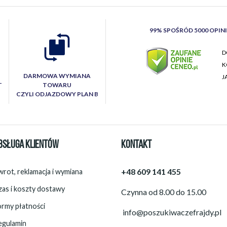
99% SPOŚRÓD 5000 OPIN
D
K
DARMOWA WYMIANA
J
T
TOWARU
CZYLI ODJAZDOWY PLAN B
BSŁUGA KLIENTÓW
KONTAKT
+48 609 141 455
rot, reklamacja i wymiana
zas i koszty dostawy
Czynna od 8.00 do 15.00
ormy płatności
info@poszukiwaczefrajdy.pl
egulamin