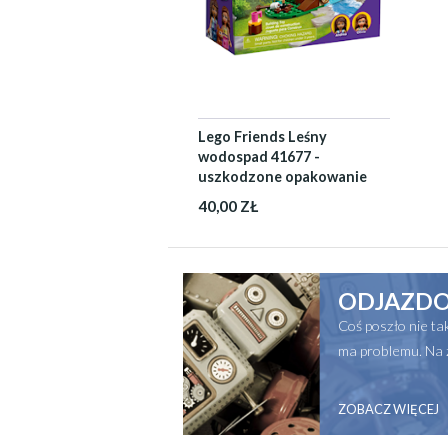
Lego Friends Leśny
wodospad 41677 -
uszkodzone opakowanie
40,00 ZŁ
ODJAZDO
Coś poszło nie t
ma problemu. Na 
ZOBACZ WIĘCEJ