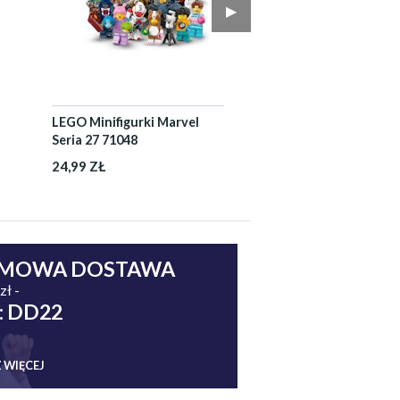
▶︎
LEGO Minifigurki Marvel
Seria 27 71048
24,99 ZŁ
MOWA DOSTAWA
zł -
: DD22
 WIĘCEJ