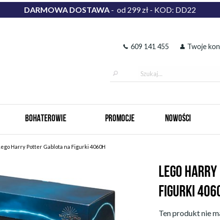
DARMOWA DOSTAWA
- od 299 zł - KOD: DD22
609 141 455
Twoje kon
BOHATEROWIE
PROMOCJE
NOWOŚCI
ego Harry Potter Gablota na Figurki 4060H
LEGO HARRY
FIGURKI 406
Ten produkt nie ma