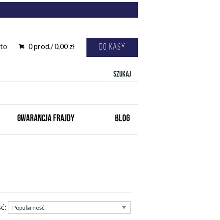
to
0
prod./
0,00
zł
Do kasy
Szukaj
GWARANCJA FRAJDY
BLOG
ść: