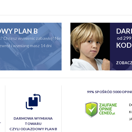
WY PLAN B
DAR
od 299 
ak? Chcesz wymienic zabawkę? Nie
KOD
zwrot i wymianę masz 14 dni
ZOBACZ
99% SPOŚRÓD 5000 OPIN
D
K
DARMOWA WYMIANA
J
T
TOWARU
CZYLI ODJAZDOWY PLAN B