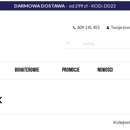
DARMOWA DOSTAWA
- od 299 zł - KOD: DD22
609 141 455
Twoje kon
BOHATEROWIE
PROMOCJE
NOWOŚCI
K
Kolejno