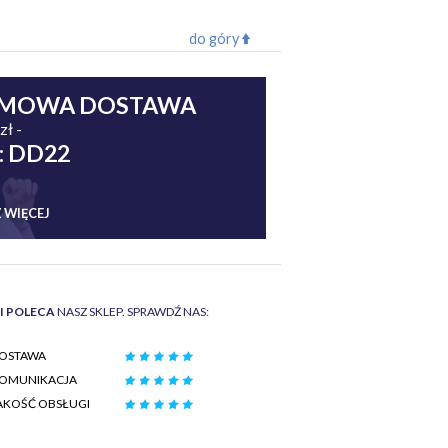
do góry
MOWA DOSTAWA
zł -
: DD22
 WIĘCEJ
II POLECA
NASZ SKLEP. SPRAWDŹ NAS:
OSTAWA
OMUNIKACJA
AKOŚĆ OBSŁUGI