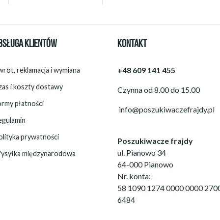
BSŁUGA KLIENTÓW
KONTAKT
+48 609 141 455
rot, reklamacja i wymiana
zas i koszty dostawy
Czynna od 8.00 do 15.00
ormy płatności
info@poszukiwaczefrajdy.pl
egulamin
olityka prywatności
Poszukiwacze frajdy
ul. Pianowo 34
ysyłka międzynarodowa
64-000 Pianowo
Nr. konta:
58 1090 1274 0000 0000 270
6484