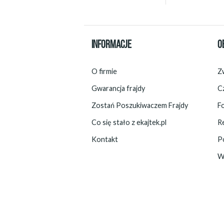
INFORMACJE
O
O firmie
Zw
Gwarancja frajdy
C
Zostań Poszukiwaczem Frajdy
F
Co się stało z ekajtek.pl
R
Kontakt
P
W