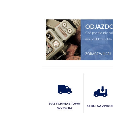
ODJAZDO
Coś poszło nie t
ma problemu. Na 
ZOBACZ WIĘCEJ
NATYCHMIASTOWA
14 DNI NA ZWRO
WYSYŁKA