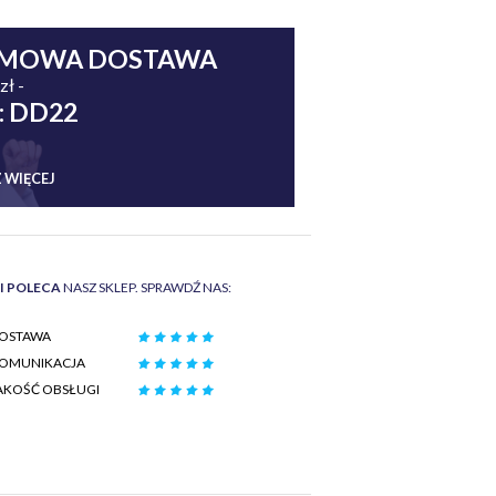
MOWA DOSTAWA
zł -
: DD22
 WIĘCEJ
II POLECA
NASZ SKLEP. SPRAWDŹ NAS:
OSTAWA
OMUNIKACJA
AKOŚĆ OBSŁUGI