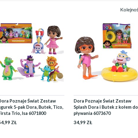
Kolejno
Dora Poznaje Świat Zestaw
Dora Poznaje Świat Zestaw
figurek 5-pak Dora, Butek, Tico,
Splash Dora i Butek z kołem do
Firsta Trio, Isa 6071800
pływania 6073670
54,99 ZŁ
34,99 ZŁ