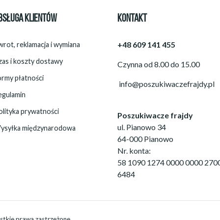
BSŁUGA KLIENTÓW
KONTAKT
+48 609 141 455
rot, reklamacja i wymiana
zas i koszty dostawy
Czynna od 8.00 do 15.00
ormy płatności
info@poszukiwaczefrajdy.pl
egulamin
olityka prywatności
Poszukiwacze frajdy
ul. Pianowo 34
ysyłka międzynarodowa
64-000 Pianowo
Nr. konta:
58 1090 1274 0000 0000 270
6484
stkie prawa zastrzeżone.