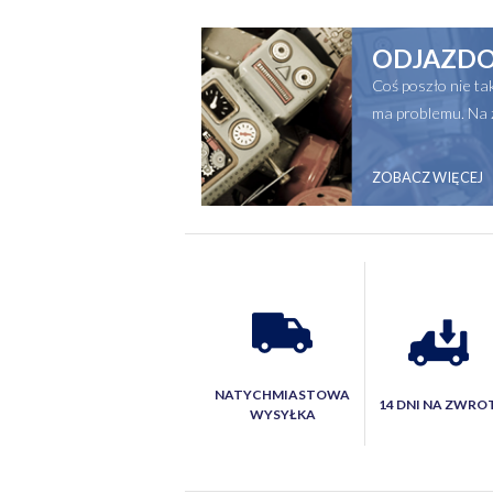
ODJAZDO
Coś poszło nie t
ma problemu. Na 
ZOBACZ WIĘCEJ
NATYCHMIASTOWA
14 DNI NA ZWRO
WYSYŁKA