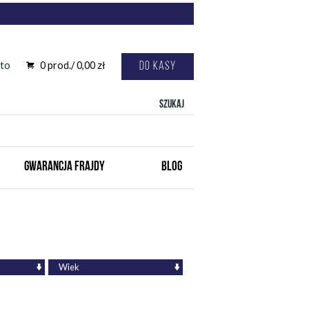
to
0
prod./
0,00
zł
Do kasy
Szukaj
GWARANCJA FRAJDY
BLOG
Wiek