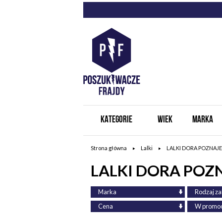
KATEGORIE
WIEK
MARKA
Strona główna
Lalki
LALKI DORA POZNAJE
LALKI DORA POZ
Marka
Rodzaj z
Cena
W promoc