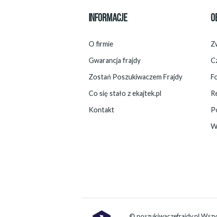
INFORMACJE
O
O firmie
Zw
Gwarancja frajdy
C
Zostań Poszukiwaczem Frajdy
F
Co się stało z ekajtek.pl
R
Kontakt
P
W
© poszukiwaczefrajdy.pl Wszy