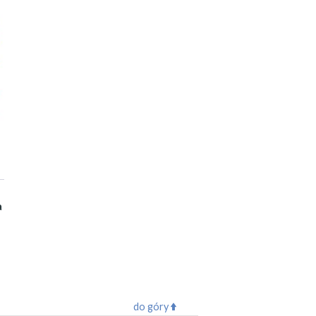
a
do góry