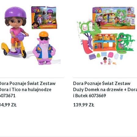
Dora Poznaje Świat Zestaw
Dora Poznaje Świat Zestaw
Dora i Tico na hulajnodze
Duży Domek na drzewie + Dor
6073671
i Butek 6073669
34,99 ZŁ
139,99 ZŁ