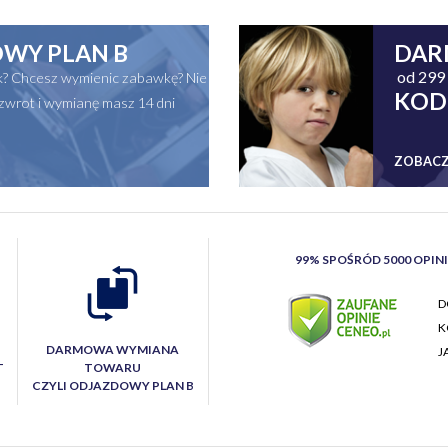
WY PLAN B
DAR
od 299 
ak? Chcesz wymienic zabawkę? Nie
KOD
zwrot i wymianę masz 14 dni
ZOBACZ
99% SPOŚRÓD 5000 OPIN
D
K
DARMOWA WYMIANA
J
T
TOWARU
CZYLI ODJAZDOWY PLAN B