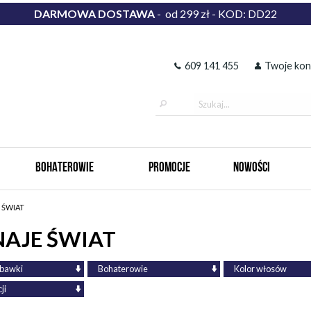
DARMOWA DOSTAWA
- od 299 zł - KOD: DD22
609 141 455
Twoje kon
BOHATEROWIE
PROMOCJE
NOWOŚCI
 ŚWIAT
NAJE ŚWIAT
abawki
Bohaterowie
Kolor włosów
ji