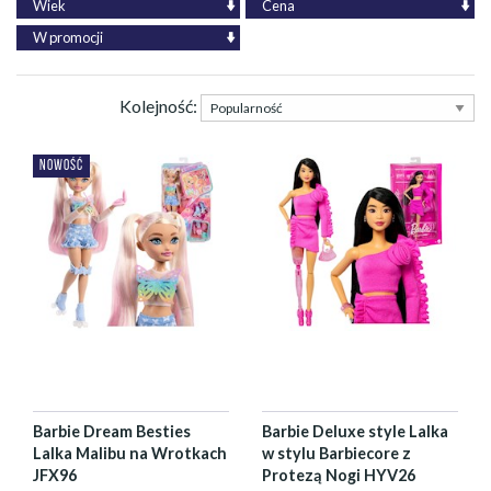
Wiek
Cena
W promocji
Kolejność:
NOWOŚĆ
Barbie Dream Besties
Barbie Deluxe style Lalka
Lalka Malibu na Wrotkach
w stylu Barbiecore z
JFX96
Protezą Nogi HYV26