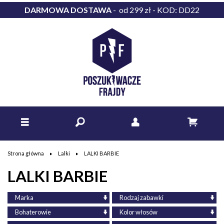
DARMOWA DOSTAWA
- od 299 zł - KOD: DD22
Strona główna
Lalki
LALKI BARBIE
LALKI BARBIE
Marka
Rodzaj zabawki
Bohaterowie
Kolor włosów