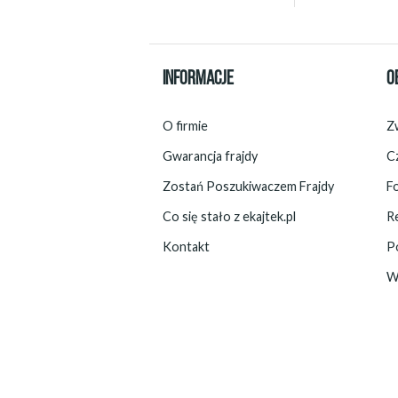
INFORMACJE
O
O firmie
Zw
Gwarancja frajdy
C
Zostań Poszukiwaczem Frajdy
F
Co się stało z ekajtek.pl
R
Kontakt
P
W