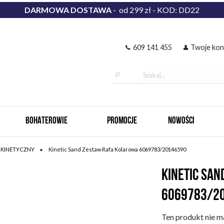
DARMOWA DOSTAWA
- od 299 zł - KOD: DD22
609 141 455
Twoje kon
BOHATEROWIE
PROMOCJE
NOWOŚCI
K KINETYCZNY
Kinetic Sand Zestaw Rafa Kolarowa 6069783/20146590
KINETIC SA
6069783/2
Ten produkt nie ma