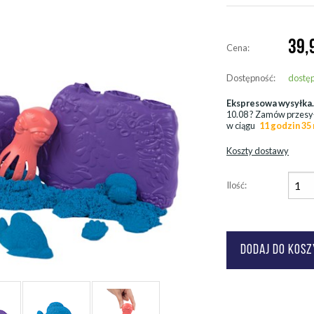
39,
Cena:
Dostępność:
dostę
Ekspresowa wysyłka
10.08
? Zamów przesy
w ciągu
11 godzin 35
Koszty dostawy
Ilość: