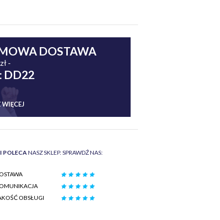
MOWA DOSTAWA
zł -
: DD22
 WIĘCEJ
II POLECA
NASZ SKLEP. SPRAWDŹ NAS:
OSTAWA
OMUNIKACJA
AKOŚĆ OBSŁUGI