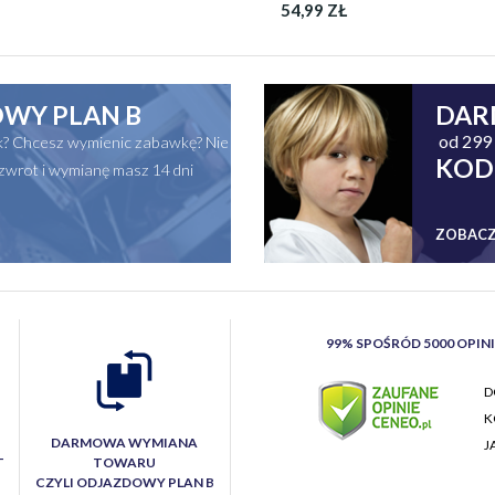
54,99 ZŁ
WY PLAN B
DAR
od 299 
ak? Chcesz wymienic zabawkę? Nie
KOD
zwrot i wymianę masz 14 dni
ZOBACZ
99% SPOŚRÓD 5000 OPIN
D
K
DARMOWA WYMIANA
J
T
TOWARU
CZYLI ODJAZDOWY PLAN B