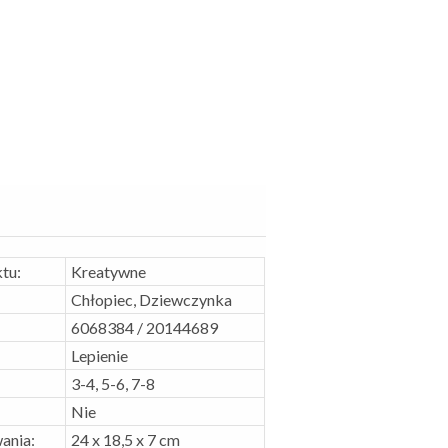
tu:
Kreatywne
Chłopiec, Dziewczynka
6068384 / 20144689
Lepienie
3-4, 5-6, 7-8
Nie
ania:
24 x 18,5 x 7 cm