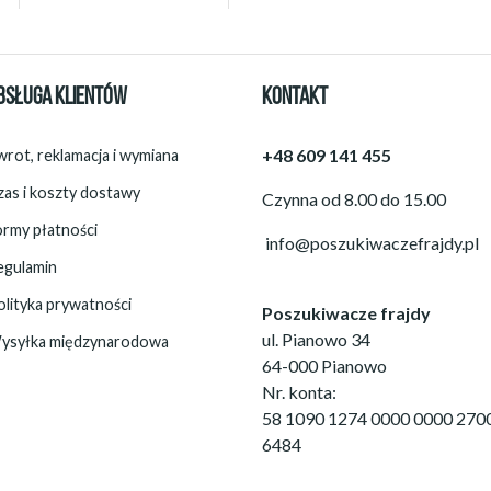
BSŁUGA KLIENTÓW
KONTAKT
+48 609 141 455
rot, reklamacja i wymiana
zas i koszty dostawy
Czynna od 8.00 do 15.00
ormy płatności
info@poszukiwaczefrajdy.pl
egulamin
olityka prywatności
Poszukiwacze frajdy
ul. Pianowo 34
ysyłka międzynarodowa
64-000 Pianowo
Nr. konta:
58 1090 1274 0000 0000 270
6484