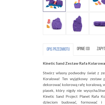
OPINIE (0)
ZAPYT
OPIS PRZEDMIOTU
Kinetic Sand Zestaw Rafa Kolarow
Stwórz własny podwodny świat z zes
Koralowa! Ten wyjątkowy zestaw 
dekorować kolorową rafę koralową, w
piasek, który nigdy nie wysycha.S
Kinetic Sand Project Planet Rafa 
dzieciom budować, formować i 