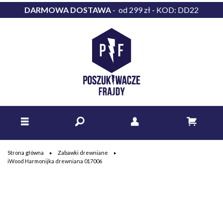
DARMOWA DOSTAWA
- od 299 zł - KOD: DD22
Strona główna
Zabawki drewniane
iWood Harmonijka drewniana 017006