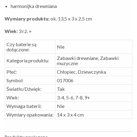
harmonijka drewniana
Wymiary produktu:
ok. 13,5 x 3 x 2,5 cm
Wiek:
3 r.ż. +
Czy baterie są
Nie
dołączone:
Zabawki drewniane, Zabawki
Kategoria produktu:
muzyczne
Płeć:
Chłopiec, Dziewczynka
Symbol:
017006
Światło/Dźwięk:
Tak
Wiek:
3-4, 5-6, 7-8, 9+
Wymaga baterii:
Nie
Wymiary opakowania:
14 x 3 x 4 cm