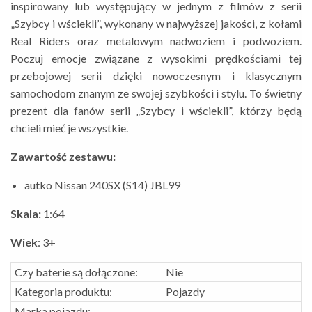
inspirowany lub występujący w jednym z filmów z serii
„Szybcy i wściekli”, wykonany w najwyższej jakości, z kołami
Real Riders oraz metalowym nadwoziem i podwoziem.
Poczuj emocje związane z wysokimi prędkościami tej
przebojowej serii dzięki nowoczesnym i klasycznym
samochodom znanym ze swojej szybkości i stylu. To świetny
prezent dla fanów serii „Szybcy i wściekli”, którzy będą
chcieli mieć je wszystkie.
Zawartość zestawu:
autko Nissan 240SX (S14) JBL99
Skala:
1:64
Wiek
: 3+
Czy baterie są dołączone:
Nie
Kategoria produktu:
Pojazdy
Marka pojazdu:
---