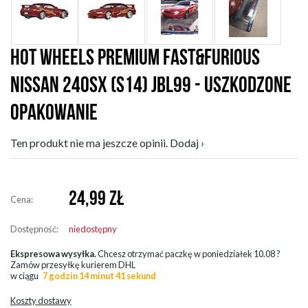
HOT WHEELS PREMIUM FAST&FURIOUS
NISSAN 240SX (S14) JBL99 - USZKODZONE
OPAKOWANIE
Ten produkt nie ma jeszcze opinii. Dodaj ›
24,99
ZŁ
Cena:
Dostępność:
niedostępny
Ekspresowa wysyłka.
Chcesz otrzymać paczkę w
poniedziałek 10.08
?
Zamów przesyłkę kurierem DHL
w ciągu
7 godzin 14 minut 41 sekund
Koszty dostawy