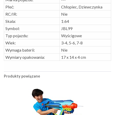
Płeć:
Chłopiec, Dziewczynka
RC/IR:
Nie
Skala:
1:64
Symbol:
JBL99
Typ pojazdu:
Wyścigowe
Wiek:
3-4, 5-6, 7-8
Wymaga baterii:
Nie
Wymiary opakowania:
17 x 14 x 4 cm
Produkty powiązane