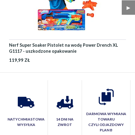
▶︎
Nerf Super Soaker Pistolet na wodę Power Drench XL
G1117 - uszkodzone opakowanie
119,99 ZŁ
DARMOWA WYMIANA
NATYCHMIASTOWA
14 DNI NA
TOWARU
WYSYŁKA
ZWROT
CZYLI ODJAZDOWY
PLAN B