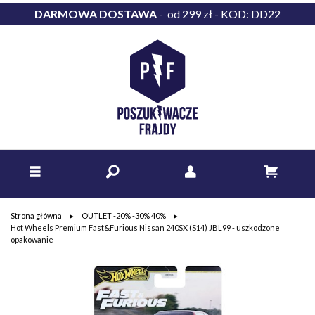
DARMOWA DOSTAWA
- od 299 zł - KOD: DD22
Strona główna
OUTLET -20% -30% 40%
Hot Wheels Premium Fast&Furious Nissan 240SX (S14) JBL99 - uszkodzone
opakowanie