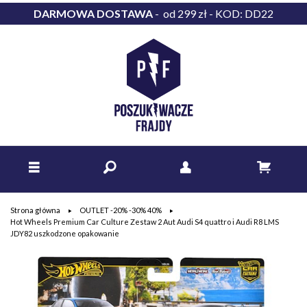
DARMOWA DOSTAWA
- od 299 zł - KOD: DD22
Strona główna
OUTLET -20% -30% 40%
Hot Wheels Premium Car Culture Zestaw 2 Aut Audi S4 quattro i Audi R8 LMS
JDY82 uszkodzone opakowanie