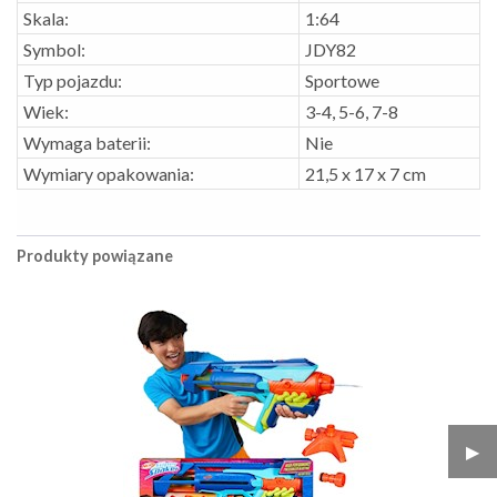
Skala:
1:64
Symbol:
JDY82
Typ pojazdu:
Sportowe
Wiek:
3-4, 5-6, 7-8
Wymaga baterii:
Nie
Wymiary opakowania:
21,5 x 17 x 7 cm
Produkty powiązane
▶︎