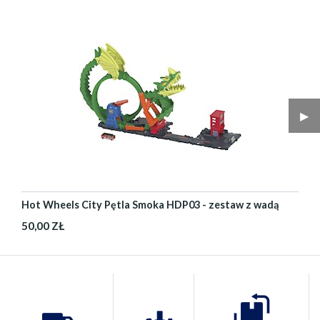
▶︎
Hot Wheels City Pętla Smoka HDP03 - zestaw z wadą
50,00 ZŁ