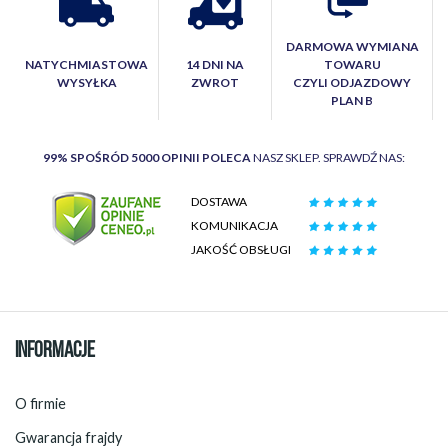
DARMOWA WYMIANA
NATYCHMIASTOWA
14 DNI NA
TOWARU
WYSYŁKA
ZWROT
CZYLI ODJAZDOWY
PLAN B
99% SPOŚRÓD 5000 OPINII POLECA
NASZ SKLEP. SPRAWDŹ NAS:
DOSTAWA
KOMUNIKACJA
JAKOŚĆ OBSŁUGI
INFORMACJE
O firmie
Gwarancja frajdy