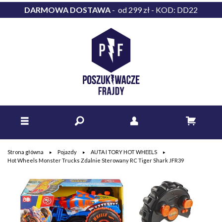
DARMOWA DOSTAWA
- od 299 zł - KOD: DD22
Strona główna
Pojazdy
AUTA I TORY HOT WHEELS
Hot Wheels Monster Trucks Zdalnie Sterowany RC Tiger Shark JFR39