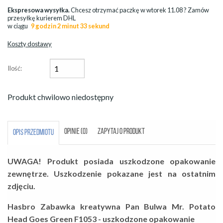
Ekspresowa wysyłka.
Chcesz otrzymać paczkę w
wtorek 11.08
? Zamów
przesyłkę kurierem DHL
w ciągu
9 godzin 2 minut 32 sekund
Koszty dostawy
Ilość:
Produkt chwilowo niedostępny
OPINIE (0)
ZAPYTAJ O PRODUKT
OPIS PRZEDMIOTU
UWAGA! Produkt posiada uszkodzone opakowanie
zewnętrze. Uszkodzenie pokazane jest na ostatnim
zdjęciu.
Hasbro Zabawka kreatywna Pan Bulwa Mr. Potato
Head Goes Green F1053 - uszkodzone opakowanie