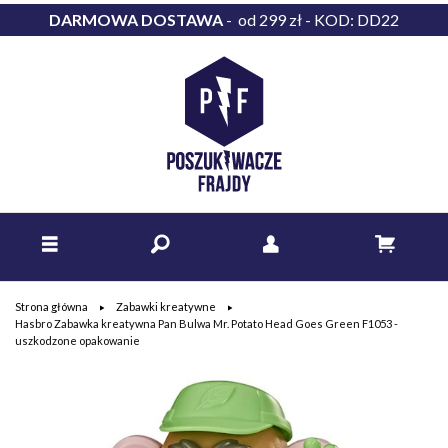
DARMOWA DOSTAWA
- od 299 zł - KOD: DD22
Strona główna
Zabawki kreatywne
Hasbro Zabawka kreatywna Pan Bulwa Mr. Potato Head Goes Green F1053 -
uszkodzone opakowanie