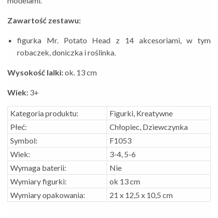
modelami.
Zawartość zestawu:
figurka Mr. Potato Head z 14 akcesoriami, w tym
robaczek, doniczka i roślinka.
Wysokość lalki:
ok. 13 cm
Wiek:
3+
Kategoria produktu:
Figurki, Kreatywne
Płeć:
Chłopiec, Dziewczynka
Symbol:
F1053
Wiek:
3-4, 5-6
Wymaga baterii:
Nie
Wymiary figurki:
ok 13 cm
Wymiary opakowania:
21 x 12,5 x 10,5 cm