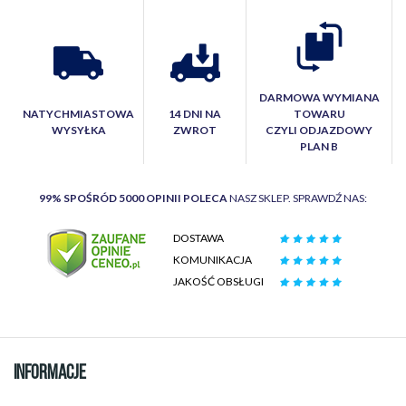
DARMOWA WYMIANA
NATYCHMIASTOWA
14 DNI NA
TOWARU
WYSYŁKA
ZWROT
CZYLI ODJAZDOWY
PLAN B
99% SPOŚRÓD 5000 OPINII POLECA
NASZ SKLEP. SPRAWDŹ NAS:
DOSTAWA
KOMUNIKACJA
JAKOŚĆ OBSŁUGI
INFORMACJE