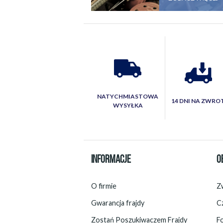
NATYCHMIASTOWA
14 DNI NA ZWRO
WYSYŁKA
INFORMACJE
O
O firmie
Zw
Gwarancja frajdy
C
Zostań Poszukiwaczem Frajdy
F