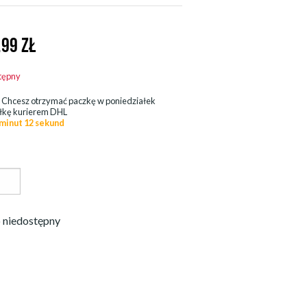
,99
ZŁ
tępny
.
Chcesz otrzymać paczkę w
poniedziałek
łkę kurierem DHL
 minut 10 sekund
 niedostępny