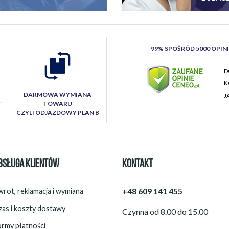
99% SPOŚRÓD 5000 OPIN
D
K
DARMOWA WYMIANA
J
T
TOWARU
CZYLI ODJAZDOWY PLAN B
BSŁUGA KLIENTÓW
KONTAKT
+48 609 141 455
rot, reklamacja i wymiana
zas i koszty dostawy
Czynna od 8.00 do 15.00
ormy płatności