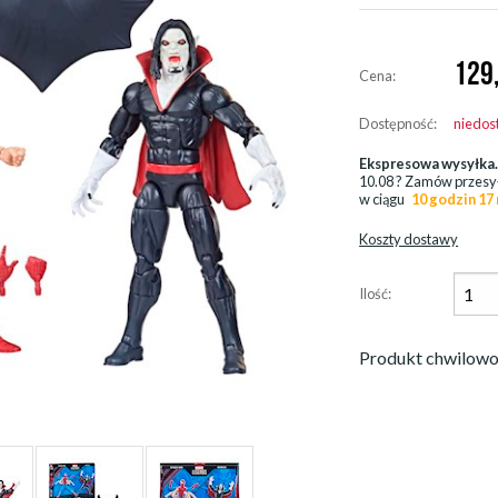
129
Cena:
Dostępność:
niedos
Ekspresowa wysyłka
10.08
? Zamów przesy
w ciągu
10 godzin 17
Koszty dostawy
Ilość:
Produkt chwilowo