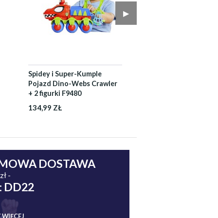
▶︎
Spidey i Super-Kumple
Pojazd Dino-Webs Crawler
+ 2 figurki F9480
134,99 ZŁ
MOWA DOSTAWA
zł -
: DD22
 WIĘCEJ