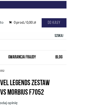
to
0
prod./
0,00
zł
Do kasy
Szukaj
GWARANCJA FRAJDY
BLOG
7052
VEL LEGENDS ZESTAW
 VS MORBIUS F7052
odaj opinię