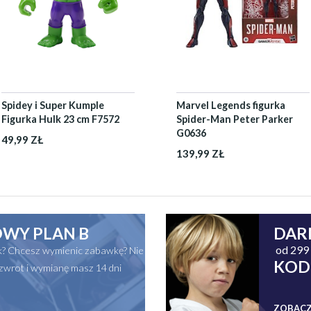
Spidey i Super Kumple
Marvel Legends figurka
Figurka Hulk 23 cm F7572
Spider-Man Peter Parker
G0636
49,99 ZŁ
139,99 ZŁ
WY PLAN B
DAR
od 299 
ak? Chcesz wymienic zabawkę? Nie
KOD
zwrot i wymianę masz 14 dni
ZOBACZ