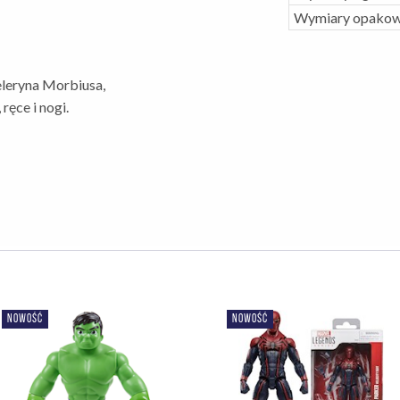
Wymiary opakow
peleryna Morbiusa,
ręce i nogi.
NOWOŚĆ
NOWOŚĆ