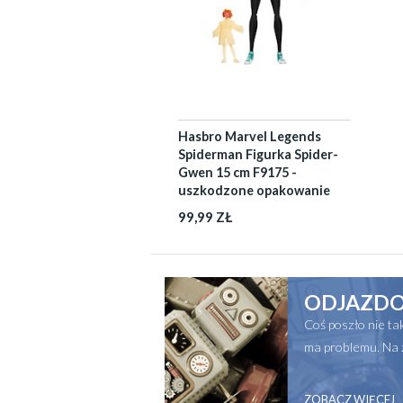
Hasbro Marvel Legends
Spiderman Figurka Spider-
Gwen 15 cm F9175 -
uszkodzone opakowanie
99,99 ZŁ
ODJAZDO
Coś poszło nie t
ma problemu. Na 
ZOBACZ WIĘCEJ