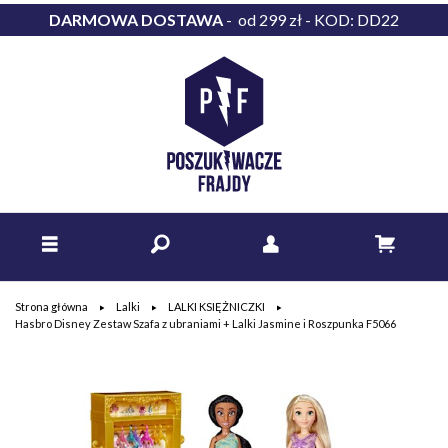
DARMOWA DOSTAWA
- od 299 zł - KOD: DD22
Strona główna
Lalki
LALKI KSIĘŻNICZKI
Hasbro Disney Zestaw Szafa z ubraniami + Lalki Jasmine i Roszpunka F5066