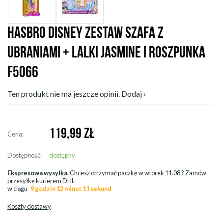
HASBRO DISNEY ZESTAW SZAFA Z
UBRANIAMI + LALKI JASMINE I ROSZPUNKA
F5066
Ten produkt nie ma jeszcze opinii. Dodaj ›
119,99
ZŁ
Cena:
Dostępność:
dostępny
Ekspresowa wysyłka.
Chcesz otrzymać paczkę w
wtorek 11.08
? Zamów
przesyłkę kurierem DHL
w ciągu
9 godzin 12 minut 9 sekund
Koszty dostawy