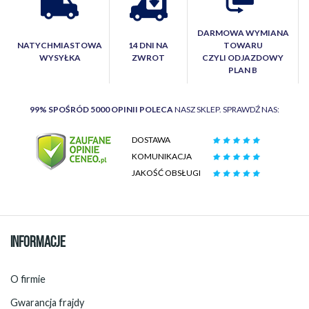
DARMOWA WYMIANA
NATYCHMIASTOWA
14 DNI NA
TOWARU
WYSYŁKA
ZWROT
CZYLI ODJAZDOWY
PLAN B
99% SPOŚRÓD 5000 OPINII POLECA
NASZ SKLEP. SPRAWDŹ NAS:
DOSTAWA
KOMUNIKACJA
JAKOŚĆ OBSŁUGI
INFORMACJE
O firmie
Gwarancja frajdy