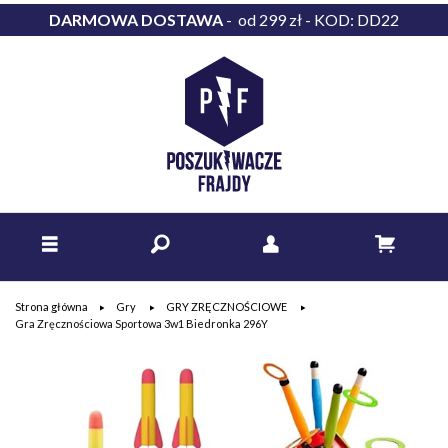
DARMOWA DOSTAWA
- od 299 zł - KOD: DD22
Strona główna
Gry
GRY ZRĘCZNOŚCIOWE
Gra Zręcznościowa Sportowa 3w1 Biedronka 296Y