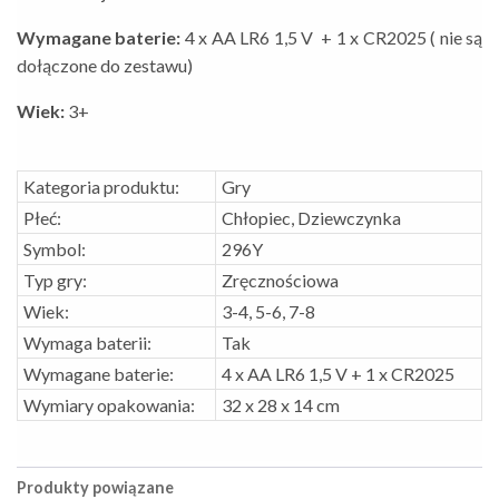
Wymagane baterie:
4 x AA LR6 1,5 V + 1 x CR2025
( nie są
dołączone do zestawu)
Wiek:
3+
Kategoria produktu:
Gry
Płeć:
Chłopiec, Dziewczynka
Symbol:
296Y
Typ gry:
Zręcznościowa
Wiek:
3-4, 5-6, 7-8
Wymaga baterii:
Tak
Wymagane baterie:
4 x AA LR6 1,5 V + 1 x CR2025
Wymiary opakowania:
32 x 28 x 14 cm
Produkty powiązane