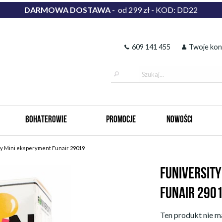
DARMOWA DOSTAWA
- od 299 zł - KOD: DD22
609 141 455
Twoje kon
BOHATEROWIE
PROMOCJE
NOWOŚCI
ty Mini eksperyment Funair 29019
FUNIVERSIT
FUNAIR 290
Ten produkt nie ma