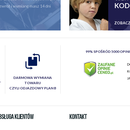
KOD
zwrot i wymianę masz 14 dni
ZOBACZ
99% SPOŚRÓD 5000 OPIN
D
K
DARMOWA WYMIANA
J
T
TOWARU
CZYLI ODJAZDOWY PLAN B
BSŁUGA KLIENTÓW
KONTAKT