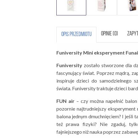
OPINIE (0)
ZAPYT
OPIS PRZEDMIOTU
Funiversity Mini eksperyment Funai
Funiversity
zostało stworzone dla dz
fascynujący świat. Poprzez mądrą, z
inspiruje dzieci do samodzielnego s
świata. Funiversity traktuje dzieci bar
FUN air
– czy można napełnić balon
pozornie najtrudniejszy eksperyment 
balona jednym dmuchnięciem? I jeśli ta
też prawa fizyki? Nie zgaduj, tyl
fajniejszego niż nauka poprzez zabawę