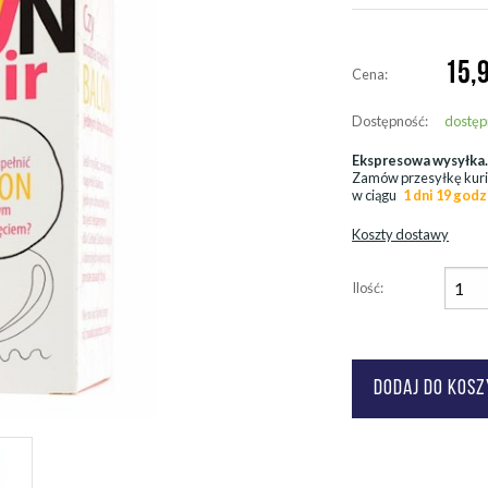
15,
Cena:
Dostępność:
dostęp
Ekspresowa wysyłka
Zamów przesyłkę kur
w ciągu
1 dni 19 godz
Koszty dostawy
Ilość: