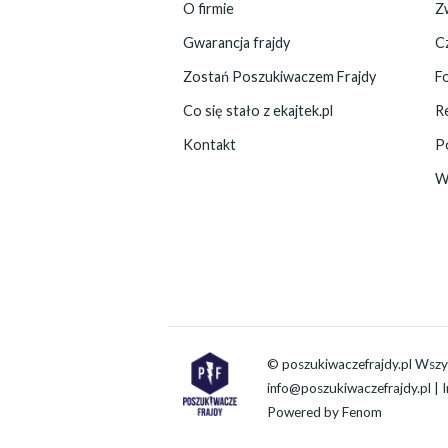
O firmie
Zw
Gwarancja frajdy
C
Zostań Poszukiwaczem Frajdy
F
Co się stało z ekajtek.pl
R
Kontakt
P
W
© poszukiwaczefrajdy.pl Wszy
info@poszukiwaczefrajdy.pl
| 
Powered by
Fenom