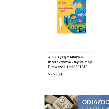
Albi Czytaj z Albikiem
interaktywna książka Moje
Pierwsze Literki 881242
99,99 ZŁ
ODJAZDO
Coś poszło nie t