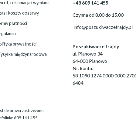
+48 609 141 455
rot, reklamacja i wymiana
zas i koszty dostawy
Czynna od 8.00 do 15.00
ormy płatności
info@poszukiwaczefrajdy.pl
egulamin
olityka prywatności
Poszukiwacze frajdy
ul. Pianowo 34
ysyłka międzynarodowa
64-000 Pianowo
Nr. konta:
58 1090 1274 0000 0000 270
6484
stkie prawa zastrzeżone.
Infolinia: 609 141 455