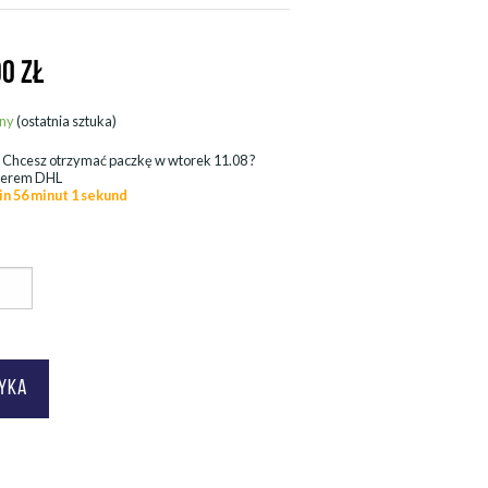
90
ZŁ
ny
(ostatnia sztuka)
.
Chcesz otrzymać paczkę w
wtorek 11.08
?
ierem DHL
in 55 minut 59 sekund