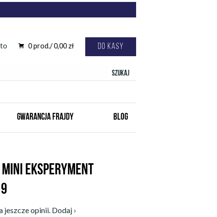
to
0
prod./
0,00
zł
Do kasy
Szukaj
GWARANCJA FRAJDY
BLOG
Y MINI EKSPERYMENT
19
 jeszcze opinii. Dodaj ›