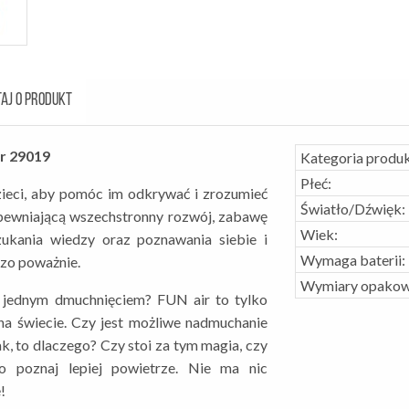
AJ O PRODUKT
r 29019
Kategoria produk
Płeć:
ieci, aby pomóc im odkrywać i zrozumieć
Światło/Dźwięk:
apewniającą wszechstronny rozwój, zabawę
Wiek:
zukania wiedzy oraz poznawania siebie i
Wymaga baterii:
dzo poważnie.
Wymiary opakow
 jednym dmuchnięciem? FUN air to tylko
na świecie. Czy jest możliwe nadmuchanie
k, to dlaczego? Czy stoi za tym magia, czy
ko poznaj lepiej powietrze. Nie ma nic
!