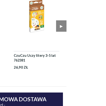
▶︎
CzuCzu Uczy litery 3-5 lat
762381
26,90 ZŁ
MOWA DOSTAWA
zł -