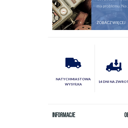
ma problemu. Na 
ZOBACZ WIĘCEJ
NATYCHMIASTOWA
14 DNI NA ZWRO
WYSYŁKA
INFORMACJE
O