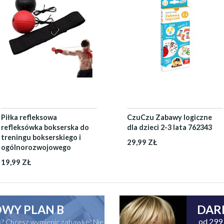
Piłka refleksowa
CzuCzu Zabawy logiczne
refleksówka bokserska do
dla dzieci 2-3 lata 762343
treningu bokserskiego i
29,99 ZŁ
ogólnorozwojowego
19,99 ZŁ
WY PLAN B
DAR
od 299 
ak? Chcesz wymienic zabawkę? Nie