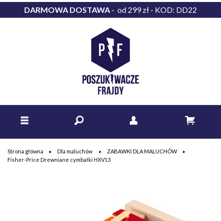
DARMOWA DOSTAWA
- od 299 zł - KOD: DD22
Strona główna
Dla maluchów
ZABAWKI DLA MALUCHÓW
Fisher-Price Drewniane cymbałki HXV13