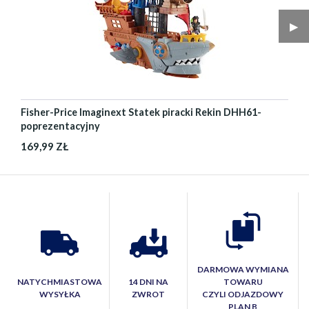
▶︎
Fisher-Price Imaginext Statek piracki Rekin DHH61-
poprezentacyjny
169,99 ZŁ
DARMOWA WYMIANA
NATYCHMIASTOWA
14 DNI NA
TOWARU
WYSYŁKA
ZWROT
CZYLI ODJAZDOWY
PLAN B