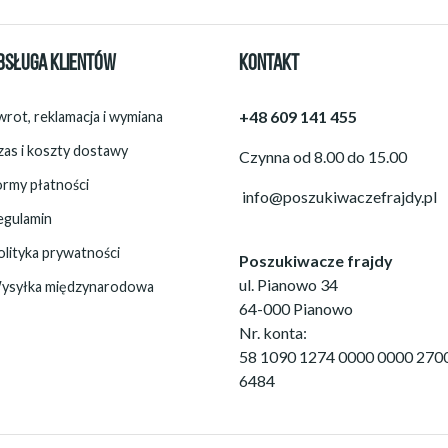
BSŁUGA KLIENTÓW
KONTAKT
+48 609 141 455
rot, reklamacja i wymiana
zas i koszty dostawy
Czynna od 8.00 do 15.00
ormy płatności
info@poszukiwaczefrajdy.pl
egulamin
olityka prywatności
Poszukiwacze frajdy
ul. Pianowo 34
ysyłka międzynarodowa
64-000 Pianowo
Nr. konta:
58 1090 1274 0000 0000 270
6484