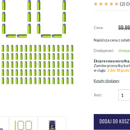
(2)
D
69,99
Cena:
Najniższa cena z ostatn
Dostępność:
dostęp
Ekspresowa wysyłka
Zamów przesyłkę kur
w ciągu
2 dni 18 godz
Koszty dostawy
Ilość: