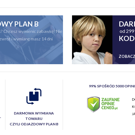
WY PLAN B
DAR
od 299 
ak? Chcesz wymienic zabawkę? Nie
KOD
zwrot i wymianę masz 14 dni
ZOBACZ
99% SPOŚRÓD 5000 OPIN
D
K
DARMOWA WYMIANA
J
T
TOWARU
CZYLI ODJAZDOWY PLAN B