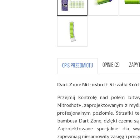
OPINIE (2)
ZAPYT
OPIS PRZEDMIOTU
Dart Zone Nitroshot+ Strzałki Krót
Przejmij kontrolę nad polem bitw
Nitroshot+, zaprojektowanym z myślą
profesjonalnym poziomie. Strzałki t
bambusa Dart Zone, dzięki czemu są t
Zaprojektowane specjalnie dla wy
zapewniają niesamowity zasięg i precy