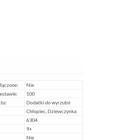
ołączone:
Nie
zestawie:
100
tu:
Dodatki do wyrzutni
Chłopiec, Dziewczynka
6304
9+
Nie