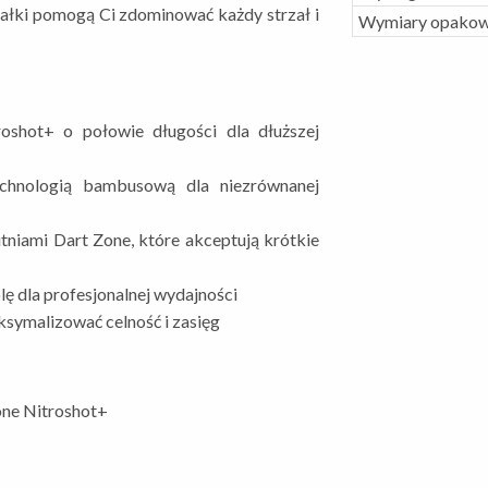
załki pomogą Ci zdominować każdy strzał i
Wymiary opakow
oshot+ o połowie długości dla dłuższej
echnologią bambusową dla niezrównanej
niami Dart Zone, które akceptują krótkie
lę dla profesjonalnej wydajności
ksymalizować celność i zasięg
one Nitroshot+