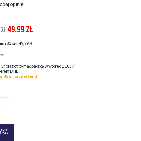
odaj opinię
49,99
ZŁ
 ZŁ
ich 30 dni: 49,99 zł
ny
.
Chcesz otrzymać paczkę w
wtorek 11.08
?
ierem DHL
in 42 minut 0 sekund