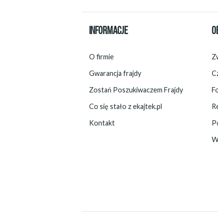
INFORMACJE
O
O firmie
Zw
Gwarancja frajdy
C
Zostań Poszukiwaczem Frajdy
F
Co się stało z ekajtek.pl
R
Kontakt
P
W