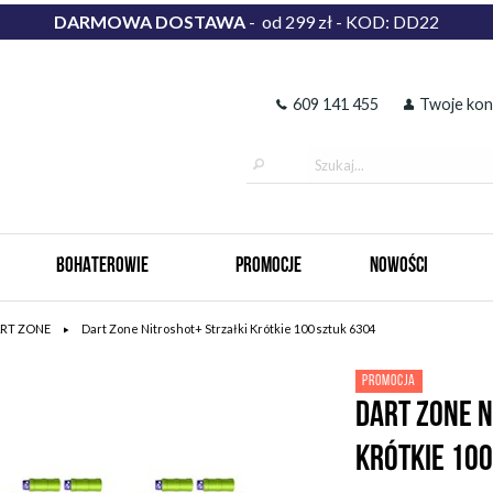
DARMOWA DOSTAWA
- od 299 zł - KOD: DD22
609 141 455
Twoje kon
BOHATEROWIE
PROMOCJE
NOWOŚCI
RT ZONE
Dart Zone Nitroshot+ Strzałki Krótkie 100 sztuk 6304
PROMOCJA
DART ZONE N
KRÓTKIE 100