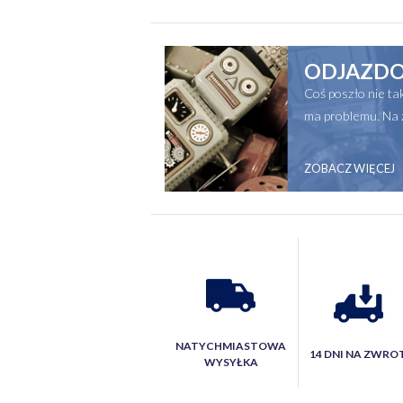
ODJAZDO
Coś poszło nie t
ma problemu. Na 
ZOBACZ WIĘCEJ
NATYCHMIASTOWA
14 DNI NA ZWRO
WYSYŁKA