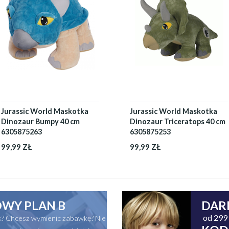
Jurassic World Maskotka
Jurassic World Maskotka
Dinozaur Bumpy 40 cm
Dinozaur Triceratops 40 cm
6305875263
6305875253
99,99 ZŁ
99,99 ZŁ
WY PLAN B
DAR
od 299 
ak? Chcesz wymienic zabawkę? Nie