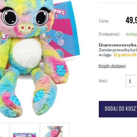
49,
Cena:
Dostępność:
dostę
Ekspresowa wysyłka
Zamów przesyłkę kur
w ciągu
12 godzin 58
Koszty dostawy
Ilość: