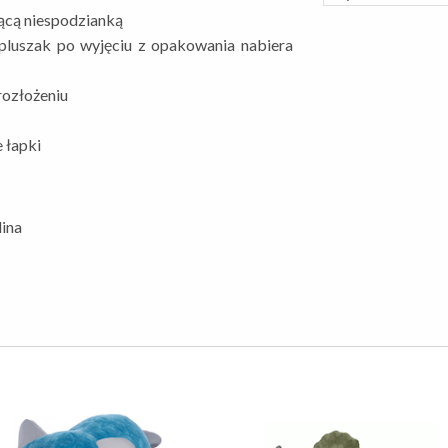
ącą niespodzianką
i pluszak po wyjęciu z opakowania nabiera
ozłożeniu
 łapki
ina