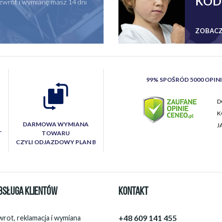
KOD
zwrot i wymianę masz 14 dni
ZOBACZ
99% SPOŚRÓD 5000 OPIN
D
K
DARMOWA WYMIANA
J
T
TOWARU
CZYLI ODJAZDOWY PLAN B
BSŁUGA KLIENTÓW
KONTAKT
+48 609 141 455
rot, reklamacja i wymiana