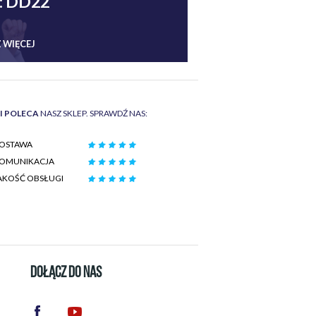
: DD22
 WIĘCEJ
II POLECA
NASZ SKLEP. SPRAWDŹ NAS:
OSTAWA
OMUNIKACJA
AKOŚĆ OBSŁUGI
DOŁĄCZ DO NAS