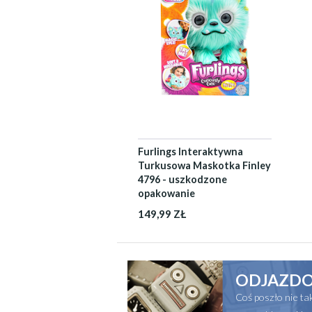
Furlings Interaktywna
Turkusowa Maskotka Finley
4796 - uszkodzone
opakowanie
149,99 ZŁ
ODJAZDO
Coś poszło nie t