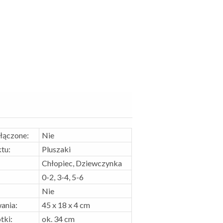
ołączone:
Nie
tu:
Pluszaki
Chłopiec, Dziewczynka
0-2, 3-4, 5-6
Nie
ania:
45 x 18 x 4 cm
tki:
ok. 34 cm