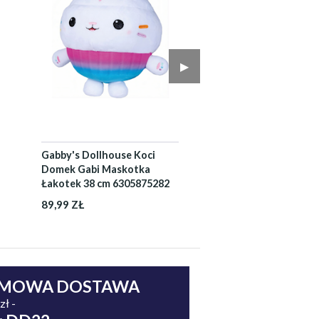
▶︎
Gabby's Dollhouse Koci
Domek Gabi Maskotka
Łakotek 38 cm 6305875282
89,99 ZŁ
MOWA DOSTAWA
zł -