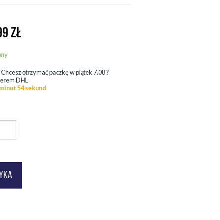
99
ZŁ
pny
.
Chcesz otrzymać paczkę w
piątek 7.08
?
ierem DHL
 minut 52 sekund