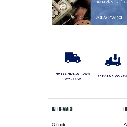
ma problemu. Na 
ZOBACZ WIĘCEJ
NATYCHMIASTOWA
14 DNI NA ZWRO
WYSYŁKA
INFORMACJE
O
O firmie
Zw