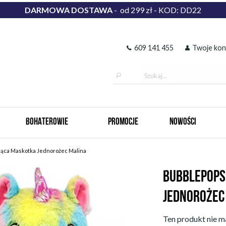
DARMOWA DOSTAWA
- od 299 zł - KOD: DD22
609 141 455
Twoje kon
BOHATEROWIE
PROMOCJE
NOWOŚCI
ąca Maskotka Jednorożec Malina
BUBBLEPOPS
JEDNOROŻEC
Ten produkt nie ma