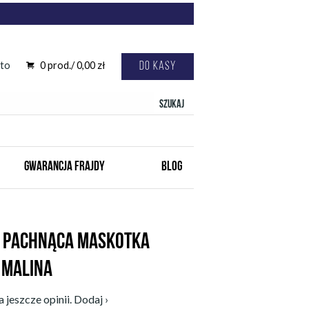
to
0
prod./
0,00
zł
Do kasy
Szukaj
GWARANCJA FRAJDY
BLOG
 PACHNĄCA MASKOTKA
 MALINA
 jeszcze opinii. Dodaj ›