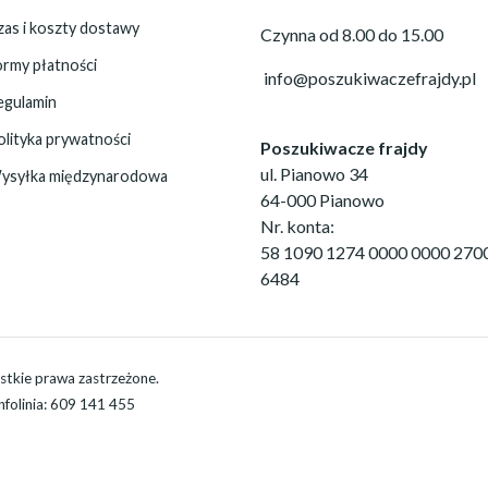
zas i koszty dostawy
Czynna od 8.00 do 15.00
ormy płatności
info@poszukiwaczefrajdy.pl
egulamin
olityka prywatności
Poszukiwacze frajdy
ul. Pianowo 34
ysyłka międzynarodowa
64-000 Pianowo
Nr. konta:
58 1090 1274 0000 0000 270
6484
stkie prawa zastrzeżone.
Infolinia: 609 141 455