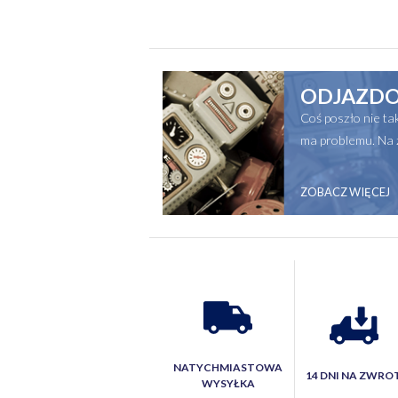
ODJAZDO
Coś poszło nie t
ma problemu. Na 
ZOBACZ WIĘCEJ
NATYCHMIASTOWA
14 DNI NA ZWRO
WYSYŁKA