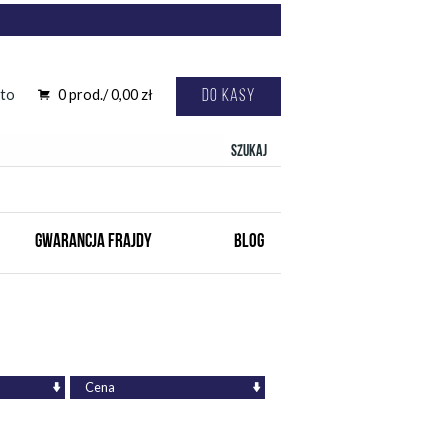
to
0
prod./
0,00
zł
Do kasy
Szukaj
GWARANCJA FRAJDY
BLOG
Cena