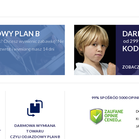
WY PLAN B
DAR
od 299 
ak? Chcesz wymienic zabawkę? Nie
KOD
zwrot i wymianę masz 14 dni
ZOBACZ
99% SPOŚRÓD 5000 OPIN
D
K
DARMOWA WYMIANA
J
T
TOWARU
CZYLI ODJAZDOWY PLAN B