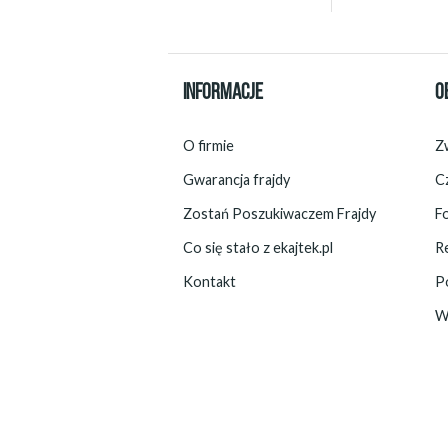
INFORMACJE
O
O firmie
Zw
Gwarancja frajdy
C
Zostań Poszukiwaczem Frajdy
F
Co się stało z ekajtek.pl
R
Kontakt
P
W