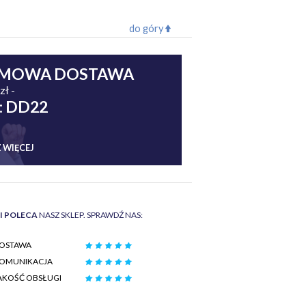
do góry
MOWA DOSTAWA
zł -
: DD22
 WIĘCEJ
II POLECA
NASZ SKLEP. SPRAWDŹ NAS:
OSTAWA
OMUNIKACJA
AKOŚĆ OBSŁUGI