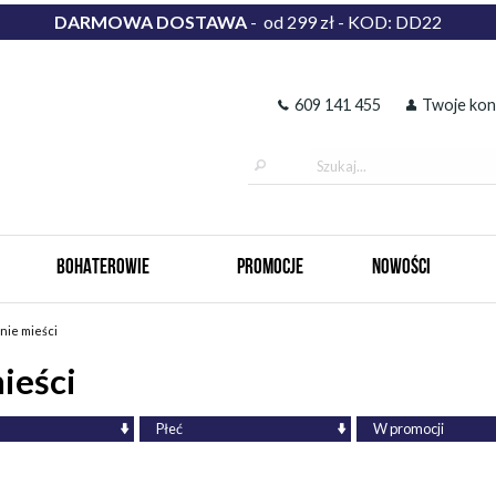
DARMOWA DOSTAWA
- od 299 zł - KOD: DD22
609 141 455
Twoje kon
BOHATEROWIE
PROMOCJE
NOWOŚCI
nie mieści
ieści
Płeć
W promocji