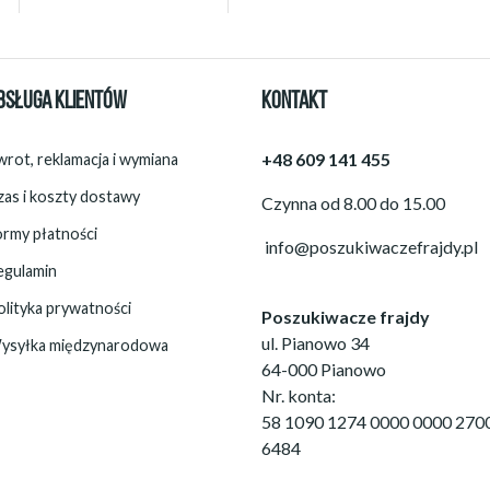
BSŁUGA KLIENTÓW
KONTAKT
+48 609 141 455
rot, reklamacja i wymiana
zas i koszty dostawy
Czynna od 8.00 do 15.00
ormy płatności
info@poszukiwaczefrajdy.pl
egulamin
olityka prywatności
Poszukiwacze frajdy
ul. Pianowo 34
ysyłka międzynarodowa
64-000 Pianowo
Nr. konta:
58 1090 1274 0000 0000 270
6484