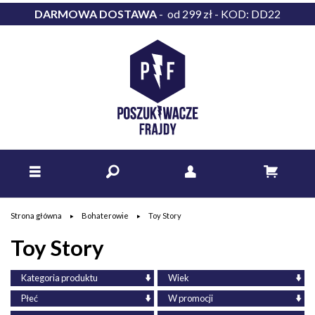
DARMOWA DOSTAWA
- od 299 zł - KOD: DD22
Strona główna
Bohaterowie
Toy Story
Toy Story
Kategoria produktu
Wiek
Płeć
W promocji