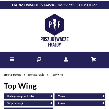
DARMOWA DOSTAWA
- od 299 zł - KOD: DD22
Strona główna
Bohaterowie
Top Wing
Top Wing
Kategoria produktu
Wiek
W promocji
Cena