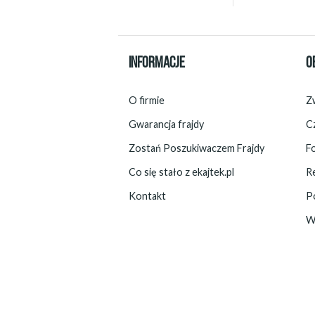
INFORMACJE
O
O firmie
Zw
Gwarancja frajdy
C
Zostań Poszukiwaczem Frajdy
F
Co się stało z ekajtek.pl
R
Kontakt
P
W