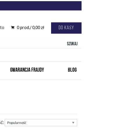
to
0
prod./
0,00
zł
Do kasy
Szukaj
GWARANCJA FRAJDY
BLOG
ść: