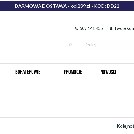
DARMOWA DOSTAWA
- od 299 zł - KOD: DD22
609 141 455
Twoje kon
BOHATEROWIE
PROMOCJE
NOWOŚCI
Kolejno