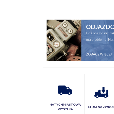
ODJAZDO
Coś poszło nie t
ma problemu. Na 
ZOBACZ WIĘCEJ
NATYCHMIASTOWA
14 DNI NA ZWRO
WYSYŁKA