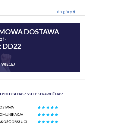
do góry
MOWA DOSTAWA
zł -
: DD22
 WIĘCEJ
II POLECA
NASZ SKLEP. SPRAWDŹ NAS:
OSTAWA
OMUNIKACJA
AKOŚĆ OBSŁUGI