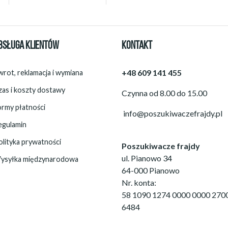
BSŁUGA KLIENTÓW
KONTAKT
+48 609 141 455
rot, reklamacja i wymiana
zas i koszty dostawy
Czynna od 8.00 do 15.00
ormy płatności
info@poszukiwaczefrajdy.pl
egulamin
olityka prywatności
Poszukiwacze frajdy
ul. Pianowo 34
ysyłka międzynarodowa
64-000 Pianowo
Nr. konta:
58 1090 1274 0000 0000 270
6484