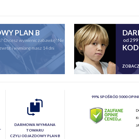
WY PLAN B
DAR
od 299 
ak? Chcesz wymienic zabawkę? Nie
KOD
zwrot i wymianę masz 14 dni
ZOBACZ
99% SPOŚRÓD 5000 OPIN
D
K
DARMOWA WYMIANA
J
T
TOWARU
CZYLI ODJAZDOWY PLAN B