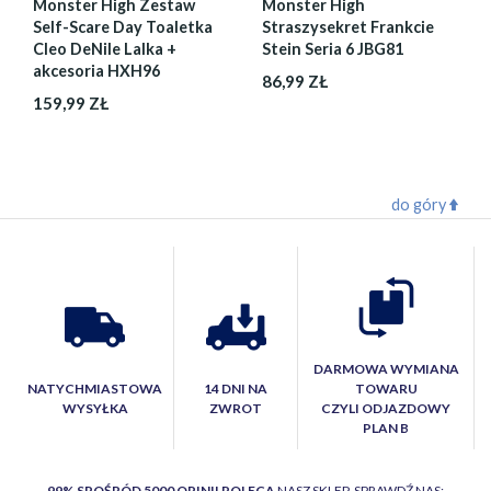
Monster High Zestaw
Monster High
Self-Scare Day Toaletka
Straszysekret Frankcie
Cleo DeNile Lalka +
Stein Seria 6 JBG81
akcesoria HXH96
86,99 ZŁ
159,99 ZŁ
do góry
DARMOWA WYMIANA
NATYCHMIASTOWA
14 DNI NA
TOWARU
WYSYŁKA
ZWROT
CZYLI ODJAZDOWY
PLAN B
99% SPOŚRÓD 5000 OPINII POLECA
NASZ SKLEP. SPRAWDŹ NAS: