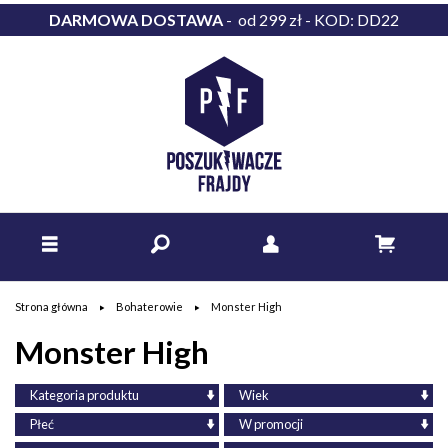
DARMOWA DOSTAWA
- od 299 zł - KOD: DD22
Strona główna
Bohaterowie
Monster High
Monster High
Kategoria produktu
Wiek
Płeć
W promocji