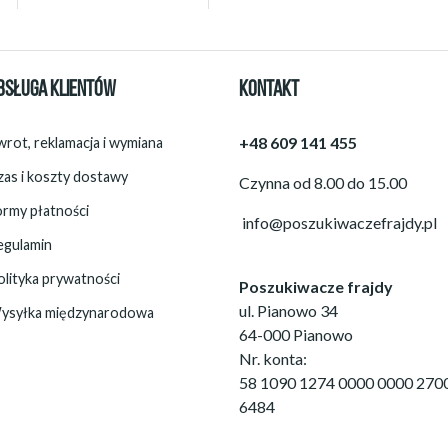
BSŁUGA KLIENTÓW
KONTAKT
+48 609 141 455
rot, reklamacja i wymiana
zas i koszty dostawy
Czynna od 8.00 do 15.00
ormy płatności
info@poszukiwaczefrajdy.pl
egulamin
olityka prywatności
Poszukiwacze frajdy
ul. Pianowo 34
ysyłka międzynarodowa
64-000 Pianowo
Nr. konta:
58 1090 1274 0000 0000 270
6484