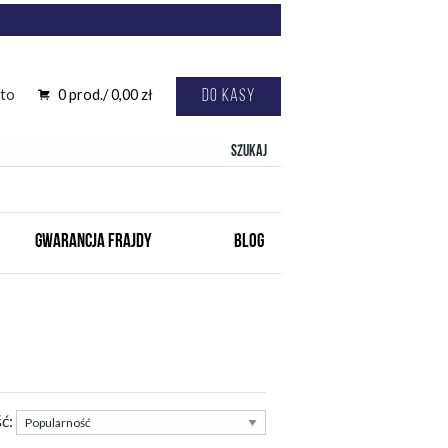
to
0
prod./
0,00
zł
Do kasy
Szukaj
GWARANCJA FRAJDY
BLOG
ść: