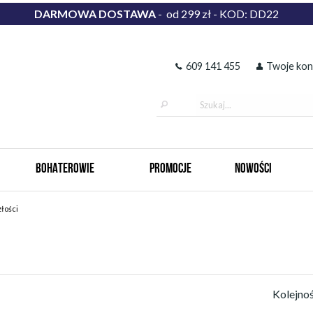
DARMOWA DOSTAWA
- od 299 zł - KOD: DD22
609 141 455
Twoje kon
BOHATEROWIE
PROMOCJE
NOWOŚCI
złości
Kolejno