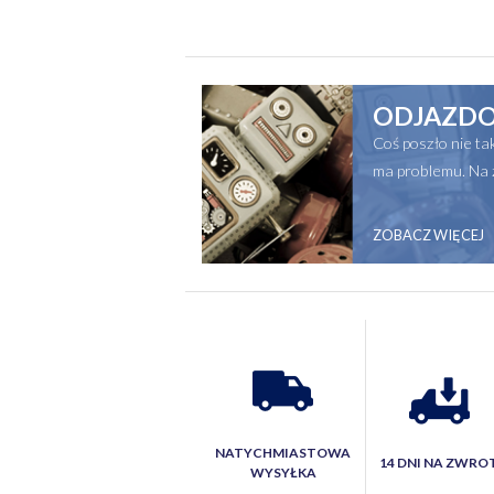
ODJAZDO
Coś poszło nie t
ma problemu. Na 
ZOBACZ WIĘCEJ
NATYCHMIASTOWA
14 DNI NA ZWRO
WYSYŁKA