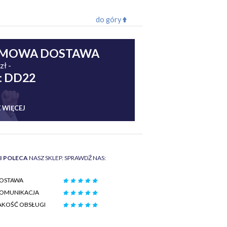
do góry
MOWA DOSTAWA
zł -
: DD22
 WIĘCEJ
II POLECA
NASZ SKLEP. SPRAWDŹ NAS:
OSTAWA
OMUNIKACJA
AKOŚĆ OBSŁUGI