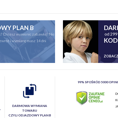
WY PLAN B
DAR
od 299 
ak? Chcesz wymienic zabawkę? Nie
KOD
zwrot i wymianę masz 14 dni
ZOBACZ
99% SPOŚRÓD 5000 OPIN
D
K
DARMOWA WYMIANA
J
T
TOWARU
CZYLI ODJAZDOWY PLAN B