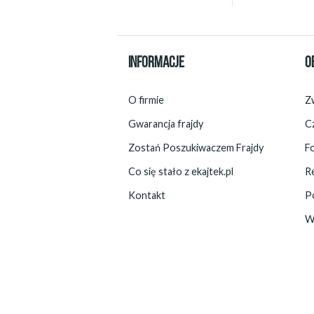
INFORMACJE
O
O firmie
Zw
Gwarancja frajdy
C
Zostań Poszukiwaczem Frajdy
F
Co się stało z ekajtek.pl
R
Kontakt
P
W