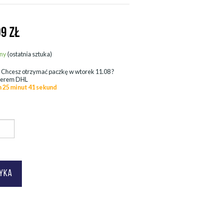
99
ZŁ
ny
(ostatnia sztuka)
.
Chcesz otrzymać paczkę w
wtorek 11.08
?
ierem DHL
n 25 minut 39 sekund