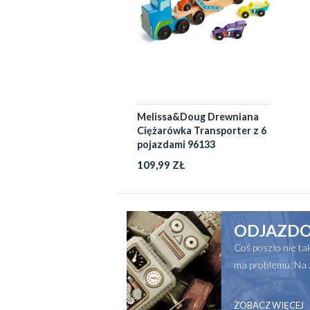
Melissa&Doug Drewniana
Ciężarówka Transporter z 6
pojazdami 96133
109,99 ZŁ
ODJAZDO
Coś poszło nie t
ma problemu. Na 
ZOBACZ WIĘCEJ