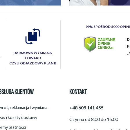
99% SPOŚRÓD 5000 OPIN
D
K
DARMOWA WYMIANA
J
T
TOWARU
CZYLI ODJAZDOWY PLAN B
BSŁUGA KLIENTÓW
KONTAKT
+48 609 141 455
rot, reklamacja i wymiana
zas i koszty dostawy
Czynna od 8.00 do 15.00
ormy płatności