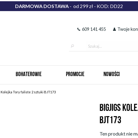
DARMOWA DOSTAWA
- od 299 zł - KOD: DD22
609 141 455
Twoje kon
BOHATEROWIE
PROMOCJE
NOWOŚCI
 Kolejka Tory faliste 2 sztuki BJT173
BIGJIGS KOLE
BJT173
Ten produkt nie ma