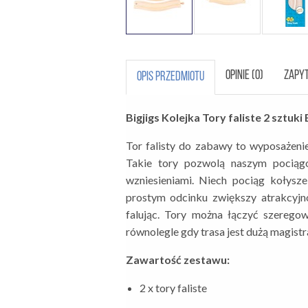
OPINIE (0)
ZAPYT
OPIS PRZEDMIOTU
Bigjigs Kolejka Tory faliste 2 sztuk
Tor falisty do zabawy to wyposażenie
Takie tory pozwolą naszym pociąg
wzniesieniami. Niech pociąg kołysz
prostym odcinku zwiększy atrakcyjno
falując. Tory można łączyć szeregow
równolegle gdy trasa jest dużą magist
Zawartość zestawu:
2 x tory faliste