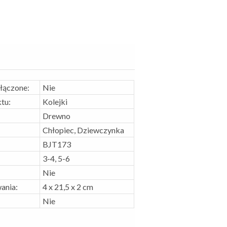
ołączone:
Nie
tu:
Kolejki
Drewno
Chłopiec, Dziewczynka
BJT173
3-4, 5-6
Nie
ania:
4 x 21,5 x 2 cm
Nie