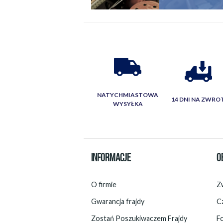
NATYCHMIASTOWA
14 DNI NA ZWRO
WYSYŁKA
INFORMACJE
O
O firmie
Zw
Gwarancja frajdy
C
Zostań Poszukiwaczem Frajdy
F