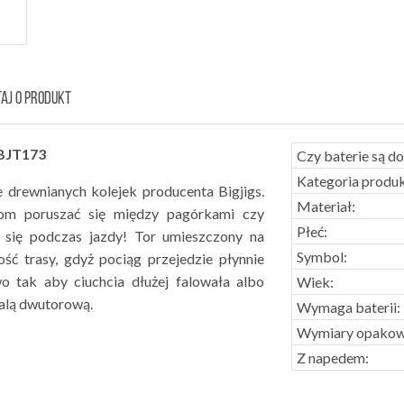
AJ O PRODUKT
i BJT173
Czy baterie są d
Kategoria produk
 drewnianych kolejek producenta Bigjigs.
Materiał:
om poruszać się między pagórkami czy
Płeć:
e się podczas jazdy! Tor umieszczony na
Symbol:
ść trasy, gdyż pociąg przejedzie płynnie
o tak aby ciuchcia dłużej falowała albo
Wiek:
ralą dwutorową.
Wymaga baterii:
Wymiary opakow
Z napedem: