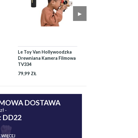
▶︎
Le Toy Van Hollywoodzka
Drewniana Kamera Filmowa
TV334
79,99 ZŁ
MOWA DOSTAWA
zł -
: DD22
 WIĘCEJ