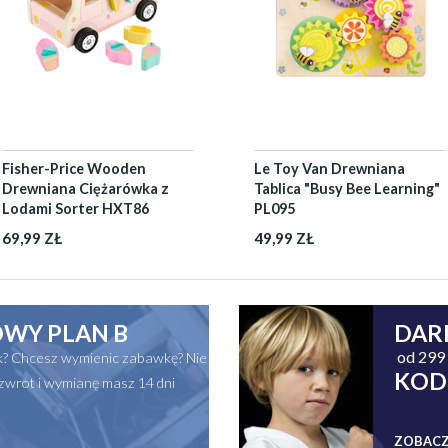
Fisher-Price Wooden
Le Toy Van Drewniana
Drewniana Ciężarówka z
Tablica "Busy Bee Learning"
Lodami Sorter HXT86
PL095
69,99 ZŁ
49,99 ZŁ
WY PLAN B
DAR
od 299 
ak? Chcesz wymienic zabawkę? Nie
KOD
zwrot i wymianę masz 14 dni
ZOBACZ