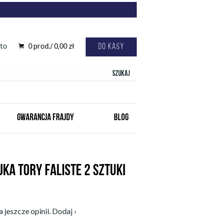
to
0
prod./
0,00
zł
Do kasy
Szukaj
GWARANCJA FRAJDY
BLOG
JKA TORY FALISTE 2 SZTUKI
 jeszcze opinii. Dodaj ›