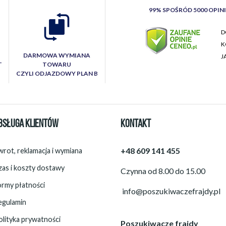
99% SPOŚRÓD 5000 OPIN
D
K
DARMOWA WYMIANA
J
T
TOWARU
CZYLI ODJAZDOWY PLAN B
BSŁUGA KLIENTÓW
KONTAKT
+48 609 141 455
rot, reklamacja i wymiana
zas i koszty dostawy
Czynna od 8.00 do 15.00
ormy płatności
info@poszukiwaczefrajdy.pl
egulamin
olityka prywatności
Poszukiwacze frajdy