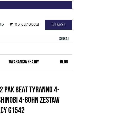
to
0
prod./
0,00
zł
Do kasy
Szukaj
GWARANCJA FRAJDY
BLOG
2 PAK BEAT TYRANNO 4-
 SHINOBI 4-80HN ZESTAW
ĄCY G1542