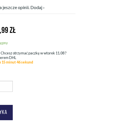
 jeszcze opinii. Dodaj ›
,99
ZŁ
tępny
.
Chcesz otrzymać paczkę w
wtorek 11.08
?
ierem DHL
n 15 minut 43 sekund