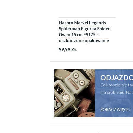
Hasbro Marvel Legends
Spiderman Figurka Spider-
Gwen 15 cm F9175 -
uszkodzone opakowanie
99,99 ZŁ
ODJAZDO
Coś poszło nie t
ma problemu. Na 
ZOBACZ WIĘCEJ