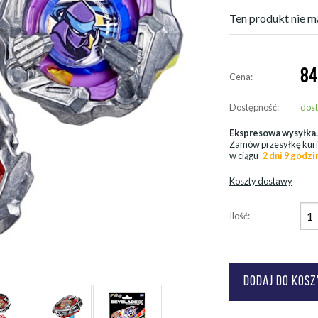
Ten produkt nie ma
84
Cena:
Dostępność:
dos
Ekspresowa wysyłka
Zamów przesyłkę kur
w ciągu
2 dni 9 godzi
Koszty dostawy
Ilość: