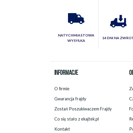
NATYCHMIASTOWA
14 DNI NA ZWRO
WYSYŁKA
INFORMACJE
O
O firmie
Zw
Gwarancja frajdy
C
Zostań Poszukiwaczem Frajdy
F
Co się stało z ekajtek.pl
R
Kontakt
P