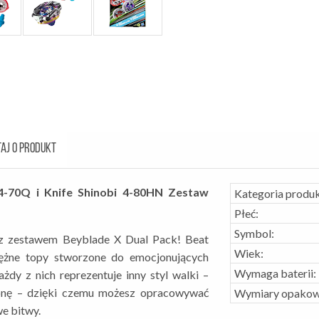
AJ O PRODUKT
4-70Q i Knife Shinobi 4-80HN Zestaw
Kategoria produk
Płeć:
Symbol:
a z zestawem Beyblade X Dual Pack! Beat
Wiek:
tężne topy stworzone do emocjonujących
Wymaga baterii:
dy z nich reprezentuje inny styl walki –
onę – dzięki czemu możesz opracowywać
Wymiary opakow
e bitwy.