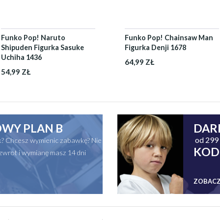
Funko Pop! Naruto
Funko Pop! Chainsaw Man
Shipuden Figurka Sasuke
Figurka Denji 1678
Uchiha 1436
64,99 ZŁ
54,99 ZŁ
WY PLAN B
DAR
od 299 
ak? Chcesz wymienic zabawkę? Nie
KOD
zwrot i wymianę masz 14 dni
ZOBACZ