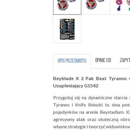
OPINIE (0)
ZAPYT
OPIS PRZEDMIOTU
Beyblade X 2 Pak Beat Tyranno 
Uzupłeniający G1542
Przygotuj się na dynamiczne starci
Tyranno i Knife Shinobi to dwa po
pojedynków na arenie Beystadium. Każ
agresywny atak oraz skuteczną obr
własne strategie i tworzyć widowiskow