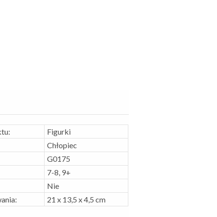
tu:
Figurki
Chłopiec
G0175
7-8, 9+
Nie
ania:
21 x 13,5 x 4,5 cm