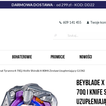
DARMOWA DOSTAWA
- od 299 zł - KOD: DD22
609 141 455
Twoje kon
BOHATEROWIE
PROMOCJE
NOWOŚCI
eat Tyranno 4-70Q i Knife Shinobi 4-80HN Zestaw Uzupłeniający G1542
BEYBLADE X 
70Q I KNIFE
UZUPŁENIAJ