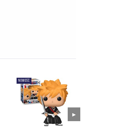
NOWOŚĆ
▶︎