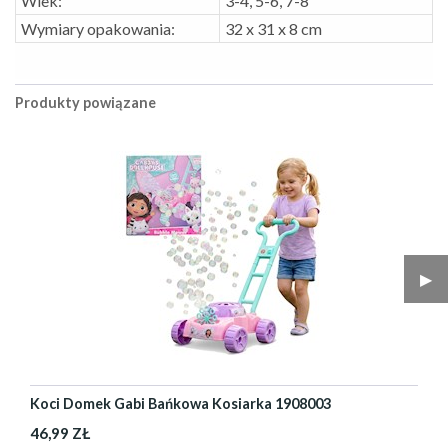
Wiek:
3-4, 5-6, 7-8
Wymiary opakowania:
32 x 31 x 8 cm
Produkty powiązane
▶︎
Koci Domek Gabi Bańkowa Kosiarka 1908003
46,99 ZŁ