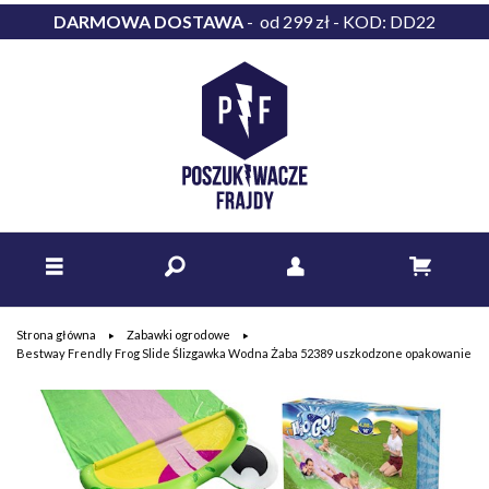
DARMOWA DOSTAWA
- od 299 zł - KOD: DD22
Strona główna
Zabawki ogrodowe
Bestway Frendly Frog Slide Ślizgawka Wodna Żaba 52389 uszkodzone opakowanie