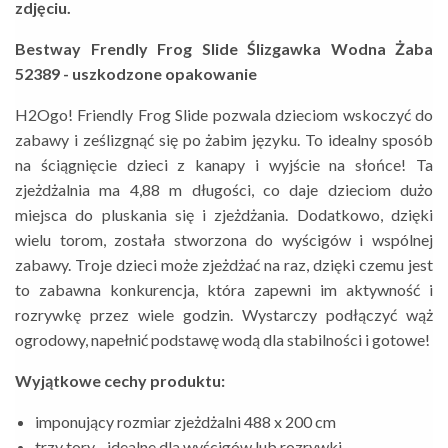
zdjęciu.
Bestway Frendly Frog Slide Ślizgawka Wodna Żaba
52389 - uszkodzone opakowanie
H2Ogo! Friendly Frog Slide pozwala dzieciom wskoczyć do
zabawy i ześlizgnąć się po żabim języku. To idealny sposób
na ściągnięcie dzieci z kanapy i wyjście na słońce! Ta
zjeżdżalnia ma 4,88 m długości, co daje dzieciom dużo
miejsca do pluskania się i zjeżdżania. Dodatkowo, dzięki
wielu torom, została stworzona do wyścigów i wspólnej
zabawy. Troje dzieci może zjeżdżać na raz, dzięki czemu jest
to zabawna konkurencja, która zapewni im aktywność i
rozrywkę przez wiele godzin. Wystarczy podłączyć wąż
ogrodowy, napełnić podstawę wodą dla stabilności i gotowe!
Wyjątkowe cechy produktu:
imponujący rozmiar zjeżdżalni 488 x 200 cm
trzy tory - idealne dla wyścigów lub rozrywki