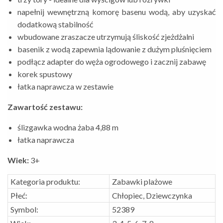
napełnij wewnętrzną komorę basenu wodą, aby uzyskać
dodatkową stabilność
wbudowane zraszacze utrzymują śliskość zjeżdżalni
basenik z wodą zapewnia lądowanie z dużym pluśnięciem
podłącz adapter do węża ogrodowego i zacznij zabawę
korek spustowy
łatka naprawcza w zestawie
Zawartość zestawu:
ślizgawka wodna żaba 4,88 m
łatka naprawcza
Wiek:
3+
Kategoria produktu:
Zabawki plażowe
Płeć:
Chłopiec, Dziewczynka
Symbol:
52389