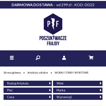
DARMOWA DOSTAWA
- od 299 zł - KOD: DD22
Strona główna
Artykuły szkolne
WORKI I TORBY SPORTOWE
Rodzaj Artykułu
Wiek
Płeć
Marka
Cena
W promocji