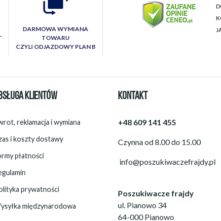
D
K
DARMOWA WYMIANA
J
T
TOWARU
CZYLI ODJAZDOWY PLAN B
BSŁUGA KLIENTÓW
KONTAKT
+48 609 141 455
rot, reklamacja i wymiana
zas i koszty dostawy
Czynna od 8.00 do 15.00
ormy płatności
info@poszukiwaczefrajdy.pl
egulamin
olityka prywatności
Poszukiwacze frajdy
ul. Pianowo 34
ysyłka międzynarodowa
64-000 Pianowo