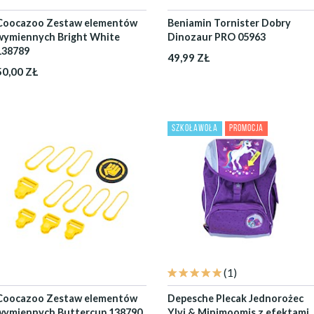
Coocazoo Zestaw elementów
Beniamin Tornister Dobry
wymiennych Bright White
Dinozaur PRO 05963
138789
49,99 ZŁ
50,00 ZŁ
SZKOŁAWOŁA
PROMOCJA
(1)
Coocazoo Zestaw elementów
Depesche Plecak Jednorożec
wymiennych Buttercup 138790
Ylvi & Minimoomis z efektami