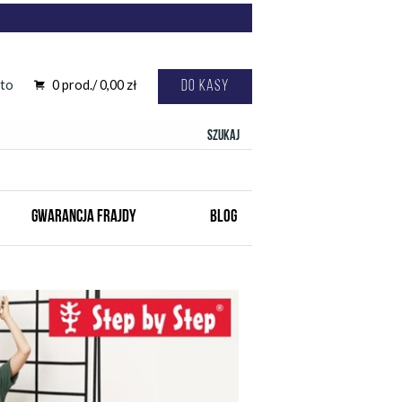
to
0
prod./
0,00
zł
Do kasy
Szukaj
GWARANCJA FRAJDY
BLOG