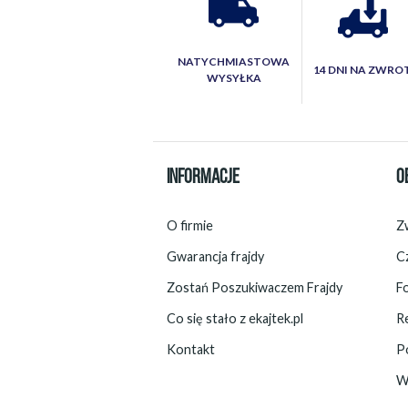
NATYCHMIASTOWA
14 DNI NA ZWRO
WYSYŁKA
INFORMACJE
O
O firmie
Zw
Gwarancja frajdy
C
Zostań Poszukiwaczem Frajdy
F
Co się stało z ekajtek.pl
R
Kontakt
P
W