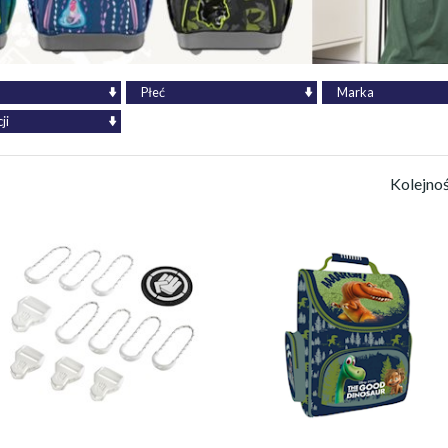
Płeć
Marka
ji
Kolejno