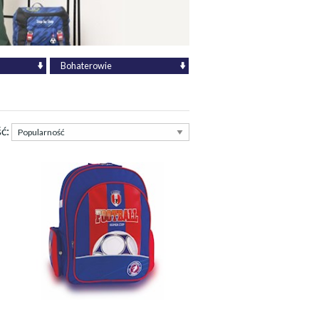
Bohaterowie
ść: