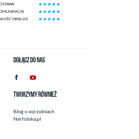
OSTAWA
OMUNIKACJA
AKOŚĆ OBSŁUGI
DOŁĄCZ DO NAS
TWORZYMY RÓWNIEŻ
Blog o wyrzutniach
Nerfoteka.pl