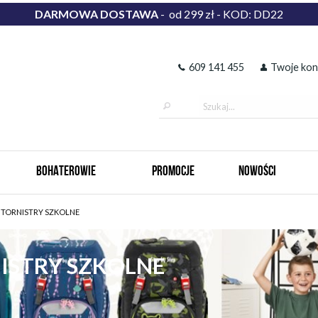
DARMOWA DOSTAWA
- od 299 zł - KOD: DD22
609 141 455
Twoje kon
BOHATEROWIE
PROMOCJE
NOWOŚCI
I TORNISTRY SZKOLNE
NISTRY SZKOLNE