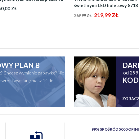
świetlnymi LED fioletowy 8718
50,00 ZŁ
219,99 ZŁ
269,99 ZŁ
WY PLAN B
DAR
od 299 
ak? Chcesz wymienic zabawkę? Nie
KOD
zwrot i wymianę masz 14 dni
ZOBACZ
99% SPOŚRÓD 5000 OPIN