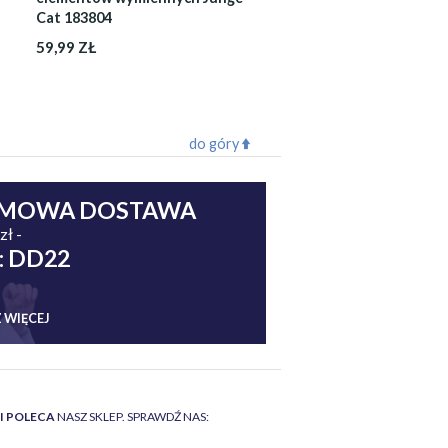
Cat 183804
59,99 ZŁ
do góry
MOWA DOSTAWA
zł -
: DD22
 WIĘCEJ
II POLECA
NASZ SKLEP. SPRAWDŹ NAS: