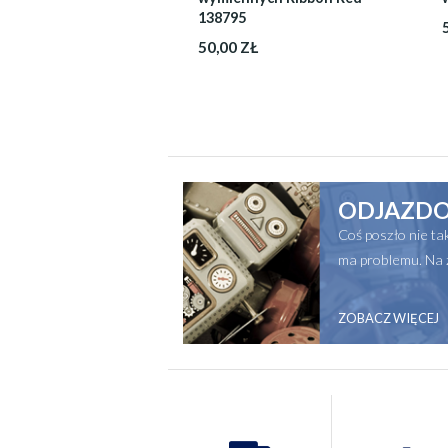
138795
50,00 ZŁ
ODJAZDO
Coś poszło nie t
ma problemu. Na 
ZOBACZ WIĘCEJ