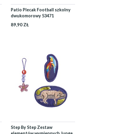
Patio Plecak Football szkolny
dwukomorowy 53471
89,90 ZŁ
Step By Step Zestaw
elementów wymiennych Junge