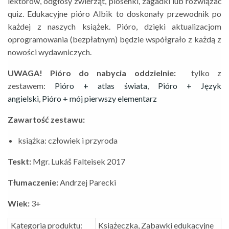
lektorów, odgłosy zwierząt, piosenki, zagadki lub rozwiązać
quiz. Edukacyjne pióro Albik to doskonały przewodnik po
każdej z naszych książek. Pióro, dzięki aktualizacjom
oprogramowania (bezpłatnym) będzie współgrało z każdą z
nowości wydawniczych.
UWAGA! Pióro do nabycia oddzielnie:
tylko z
zestawem:
Pióro + atlas świata
,
Pióro + Język
angielski
,
Pióro + mój pierwszy elementarz
Zawartość zestawu:
książka: człowiek i przyroda
Teskt:
Mgr. Lukáš Falteisek 2017
Tłumaczenie:
Andrzej Parecki
Wiek:
3+
Kategoria produktu:
Książeczka, Zabawki edukacyjne