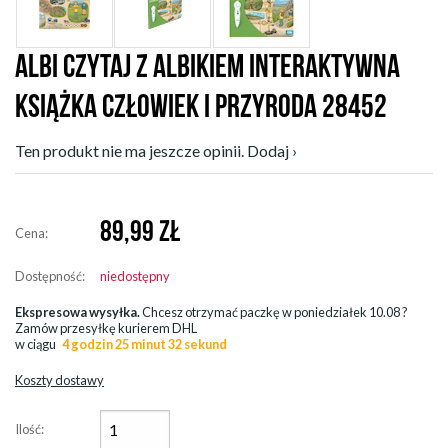
ALBI CZYTAJ Z ALBIKIEM INTERAKTYWNA
KSIĄŻKA CZŁOWIEK I PRZYRODA 28452
Ten produkt nie ma jeszcze opinii. Dodaj ›
89,99
ZŁ
Cena:
Dostępność:
niedostępny
Ekspresowa wysyłka.
Chcesz otrzymać paczkę w
poniedziałek 10.08
?
Zamów przesyłkę kurierem DHL
w ciągu
4 godzin 25 minut 31 sekund
Koszty dostawy
Ilość: