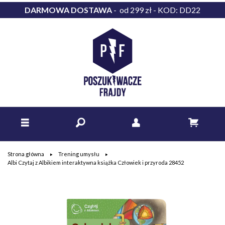
DARMOWA DOSTAWA
- od 299 zł - KOD: DD22
Strona główna
Trening umysłu
Albi Czytaj z Albikiem interaktywna książka Człowiek i przyroda 28452