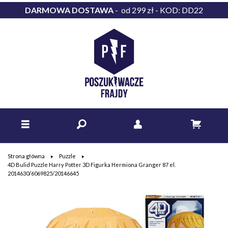
DARMOWA DOSTAWA
- od 299 zł - KOD: DD22
Strona główna
Puzzle
4D Bulid Puzzle Harry Potter 3D Figurka Hermiona Granger 87 el.
2014630/6069825/20146645