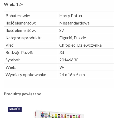
Wiek:
12+
Bohaterowie:
Harry Potter
Ilość elementów:
Niestandardowa
Ilość elementów:
87
Kategoria produktu:
Figurki, Puzzle
Płeć:
Chłopiec, Dziewczynka
Rodzaje Puzzli:
3d
Symbol:
20146630
Wiek:
9+
Wymiary opakowania:
24 x 16 x 5 cm
Produkty powiązane
NOWOŚĆ