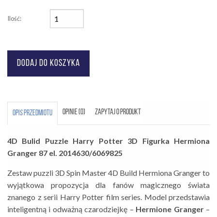
Ilość:
OPINIE (0)
ZAPYTAJ O PRODUKT
OPIS PRZEDMIOTU
4D Bulid Puzzle Harry Potter 3D Figurka Hermiona
Granger 87 el. 2014630/6069825
Zestaw puzzli 3D
Spin Master
4D Build Hermiona Granger
to
wyjątkowa propozycja dla fanów magicznego świata
znanego z serii
Harry Potter film series
. Model przedstawia
inteligentną i odważną czarodziejkę –
Hermione Granger
–