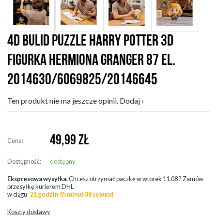
4D BULID PUZZLE HARRY POTTER 3D
FIGURKA HERMIONA GRANGER 87 EL.
2014630/6069825/20146645
Ten produkt nie ma jeszcze opinii. Dodaj ›
49,99
ZŁ
Cena:
Dostępność:
dostępny
Ekspresowa wysyłka.
Chcesz otrzymać paczkę w
wtorek 11.08
? Zamów
przesyłkę kurierem DHL
w ciągu
21 godzin 45 minut 38 sekund
Koszty dostawy